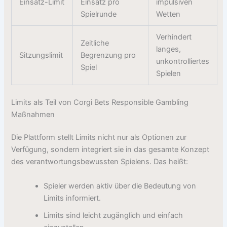
Einsatz-Limit
Einsatz pro
impulsiven
Spielrunde
Wetten
Verhindert
Zeitliche
langes,
Sitzungslimit
Begrenzung pro
unkontrolliertes
Spiel
Spielen
Limits als Teil von Corgi Bets Responsible Gambling
Maßnahmen
Die Plattform stellt Limits nicht nur als Optionen zur
Verfügung, sondern integriert sie in das gesamte Konzept
des verantwortungsbewussten Spielens. Das heißt:
Spieler werden aktiv über die Bedeutung von
Limits informiert.
Limits sind leicht zugänglich und einfach