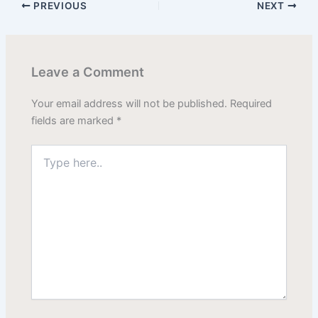
PREVIOUS
NEXT
Leave a Comment
Your email address will not be published.
Required
fields are marked
*
Type
here..