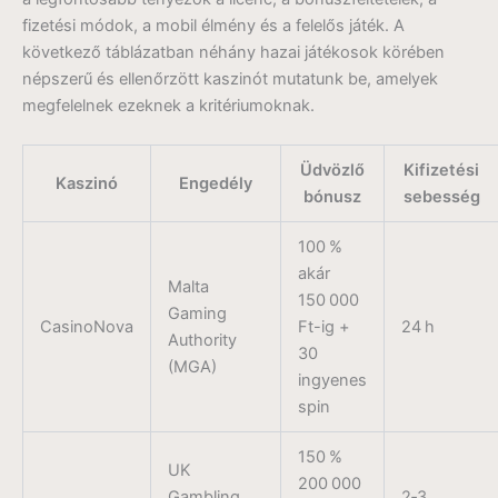
fizetési módok, a mobil élmény és a felelős játék. A
következő táblázatban néhány hazai játékosok körében
népszerű és ellenőrzött kaszinót mutatunk be, amelyek
megfelelnek ezeknek a kritériumoknak.
Üdvözlő
Kifizetési
Kaszinó
Engedély
bónusz
sebesség
100 %
akár
Malta
150 000
Gaming
CasinoNova
Ft-ig +
24 h
Authority
30
(MGA)
ingyenes
spin
150 %
UK
200 000
Gambling
2‑3