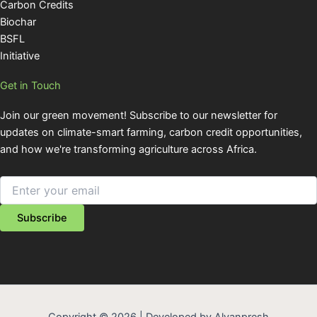
Carbon Credits
Biochar
BSFL
Initiative
Get in Touch
Join our green movement! Subscribe to our newsletter for
updates on climate-smart farming, carbon credit opportunities,
and how we're transforming agriculture across Africa.
Subscribe