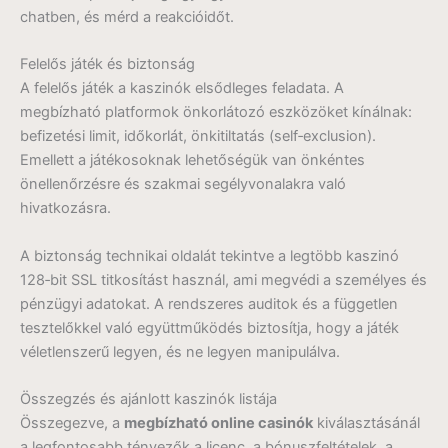
chatben, és mérd a reakcióidőt.
Felelős játék és biztonság
A felelős játék a kaszinók elsődleges feladata. A
megbízható platformok önkorlátozó eszközöket kínálnak:
befizetési limit, időkorlát, önkitiltatás (self‑exclusion).
Emellett a játékosoknak lehetőségük van önkéntes
önellenőrzésre és szakmai segélyvonalakra való
hivatkozásra.
A biztonság technikai oldalát tekintve a legtöbb kaszinó
128‑bit SSL titkosítást használ, ami megvédi a személyes és
pénzügyi adatokat. A rendszeres auditok és a független
tesztelőkkel való együttműködés biztosítja, hogy a játék
véletlenszerű legyen, és ne legyen manipulálva.
Összegzés és ajánlott kaszinók listája
Összegezve, a
megbízható online casinók
kiválasztásánál
a legfontosabb tényezők a licenc, a bónuszfeltételek, a