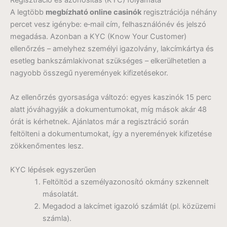
Regisztráció és azonosítás (KYC) folyamata
A legtöbb
megbízható online casinók
regisztrációja néhány
percet vesz igénybe: e‑mail cím, felhasználónév és jelszó
megadása. Azonban a KYC (Know Your Customer)
ellenőrzés – amelyhez személyi igazolvány, lakcímkártya és
esetleg bankszámlakivonat szükséges – elkerülhetetlen a
nagyobb összegű nyeremények kifizetésekor.
Az ellenőrzés gyorsasága változó: egyes kaszinók 15 perc
alatt jóváhagyják a dokumentumokat, míg mások akár 48
órát is kérhetnek. Ajánlatos már a regisztráció során
feltölteni a dokumentumokat, így a nyeremények kifizetése
zökkenőmentes lesz.
KYC lépések egyszerűen
Feltöltöd a személyazonosító okmány szkennelt
másolatát.
Megadod a lakcímet igazoló számlát (pl. közüzemi
számla).