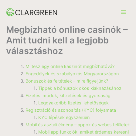
Skip
to
content
Megbízható online casinók –
Amit tudni kell a legjobb
választáshoz
Mi tesz egy online kaszinót megbízhatóvá?
Engedélyek és szabályozás Magyarországon
Bonuszok és feltételek – mire figyeljünk?
Tippek a bónuszok okos kiaknázásához
Fizetési módok, kifizetések és gyorsaság
Leggyakoribb fizetési lehetőségek
Regisztráció és azonosítás (KYC) folyamata
KYC lépések egyszerűen
Mobil és asztali élmény – appok és webes felületek
Mobil app funkciók, amiket érdemes keresni