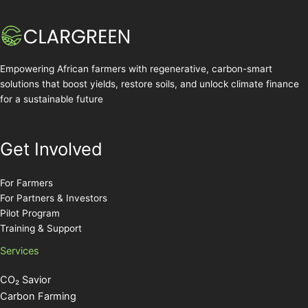
Empowering African farmers with regenerative, carbon-smart
solutions that boost yields, restore soils, and unlock climate finance
for a sustainable future
Get Involved
For Farmers
For Partners & Investors
Pilot Program
Training & Support
Services
CO₂ Savior
Carbon Farming