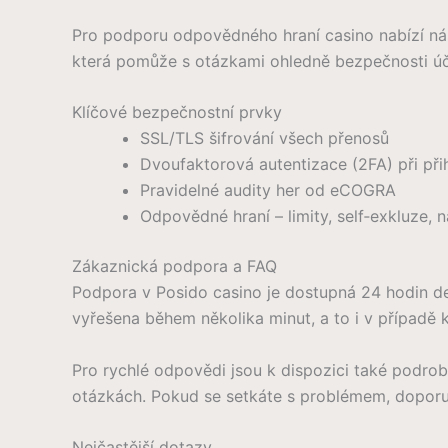
Pro podporu odpovědného hraní casino nabízí nást
která pomůže s otázkami ohledně bezpečnosti účtu
Klíčové bezpečnostní prvky
SSL/TLS šifrování všech přenosů
Dvoufaktorová autentizace (2FA) při při
Pravidelné audity her od eCOGRA
Odpovědné hraní – limity, self‑exkluze, n
Zákaznická podpora a FAQ
Podpora v Posido casino je dostupná 24 hodin den
vyřešena během několika minut, a to i v případě 
Pro rychlé odpovědi jsou k dispozici také podrob
otázkách. Pokud se setkáte s problémem, doporu
Nejčastější dotazy