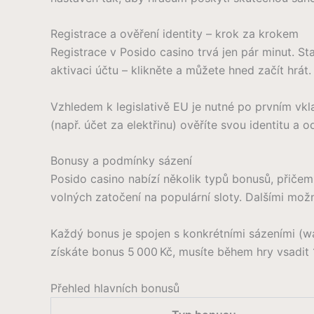
Registrace a ověření identity – krok za krokem
Registrace v Posido casino trvá jen pár minut. St
aktivaci účtu – klikněte a můžete hned začít hrát.
Vzhledem k legislativě EU je nutné po prvním v
(např. účet za elektřinu) ověříte svou identitu 
Bonusy a podmínky sázení
Posido casino nabízí několik typů bonusů, přičem
volných zatočení na populární sloty. Dalšími mož
Každý bonus je spojen s konkrétními sázeními (w
získáte bonus 5 000 Kč, musíte během hry vsadit
Přehled hlavních bonusů