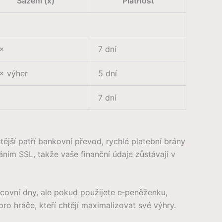
Sázení (x)
Platnost
×
7 dní
× výher
5 dní
7 dní
ější patří bankovní převod, rychlé platební brány
áním SSL, takže vaše finanční údaje zůstávají v
covní dny, ale pokud použijete e‑peněženku,
ro hráče, kteří chtějí maximalizovat své výhry.