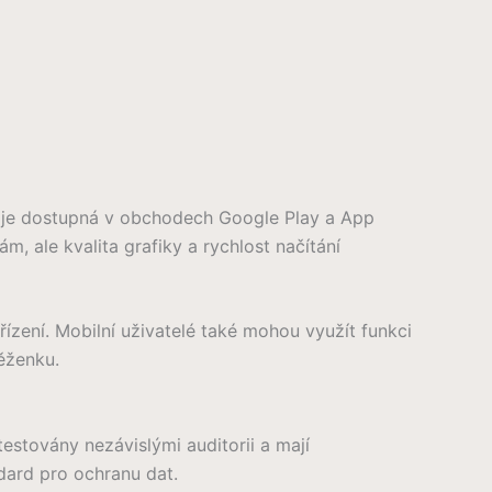
ce je dostupná v obchodech Google Play a App
, ale kvalita grafiky a rychlost načítání
ařízení. Mobilní uživatelé také mohou využít funkci
ěženku.
estovány nezávislými auditorii a mají
ndard pro ochranu dat.