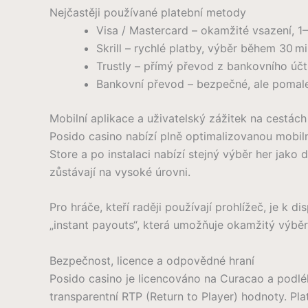
Nejčastěji používané platební metody
Visa / Mastercard – okamžité vsazení, 1
Skrill – rychlé platby, výběr během 30 m
Trustly – přímý převod z bankovního účt
Bankovní převod – bezpečné, ale pomale
Mobilní aplikace a uživatelský zážitek na cestách
Posido casino nabízí plně optimalizovanou mobiln
Store a po instalaci nabízí stejný výběr her jako
zůstávají na vysoké úrovni.
Pro hráče, kteří raději používají prohlížeč, je k 
„instant payouts“, která umožňuje okamžitý výbě
Bezpečnost, licence a odpovědné hraní
Posido casino je licencováno na Curacao a podléh
transparentní RTP (Return to Player) hodnoty. Pla