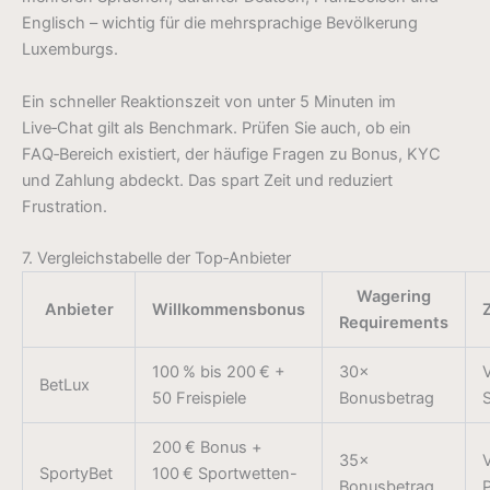
Englisch – wichtig für die mehrsprachige Bevölkerung
Luxemburgs.
Ein schneller Reaktionszeit von unter 5 Minuten im
Live‑Chat gilt als Benchmark. Prüfen Sie auch, ob ein
FAQ‑Bereich existiert, der häufige Fragen zu Bonus, KYC
und Zahlung abdeckt. Das spart Zeit und reduziert
Frustration.
7. Vergleichstabelle der Top‑Anbieter
Wagering
Anbieter
Willkommensbonus
Requirements
100 % bis 200 € +
30×
V
BetLux
50 Freispiele
Bonusbetrag
S
200 € Bonus +
35×
V
SportyBet
100 € Sportwetten-
Bonusbetrag