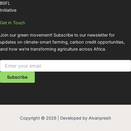
BSFL
Initiative
Get in Touch
Join our green movement! Subscribe to our newsletter for
updates on climate-smart farming, carbon credit opportunities,
and how we're transforming agriculture across Africa.
Subscribe
Copyright © 2026 | Developed by Alvanpresh