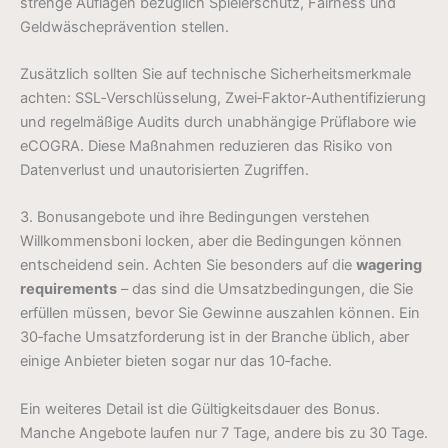
strenge Auflagen bezüglich Spielerschutz, Fairness und
Geldwäscheprävention stellen.
Zusätzlich sollten Sie auf technische Sicherheitsmerkmale
achten: SSL‑Verschlüsselung, Zwei‑Faktor‑Authentifizierung
und regelmäßige Audits durch unabhängige Prüflabore wie
eCOGRA. Diese Maßnahmen reduzieren das Risiko von
Datenverlust und unautorisierten Zugriffen.
3. Bonusangebote und ihre Bedingungen verstehen
Willkommensboni locken, aber die Bedingungen können
entscheidend sein. Achten Sie besonders auf die
wagering
requirements
– das sind die Umsatzbedingungen, die Sie
erfüllen müssen, bevor Sie Gewinne auszahlen können. Ein
30‑fache Umsatzforderung ist in der Branche üblich, aber
einige Anbieter bieten sogar nur das 10‑fache.
Ein weiteres Detail ist die Gültigkeitsdauer des Bonus.
Manche Angebote laufen nur 7 Tage, andere bis zu 30 Tage.