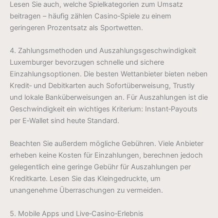
Lesen Sie auch, welche Spielkategorien zum Umsatz
beitragen – häufig zählen Casino‑Spiele zu einem
geringeren Prozentsatz als Sportwetten.
4. Zahlungsmethoden und Auszahlungsgeschwindigkeit
Luxemburger bevorzugen schnelle und sichere
Einzahlungsoptionen. Die besten Wettanbieter bieten neben
Kredit‑ und Debitkarten auch Sofortüberweisung, Trustly
und lokale Banküberweisungen an. Für Auszahlungen ist die
Geschwindigkeit ein wichtiges Kriterium: Instant‑Payouts
per E‑Wallet sind heute Standard.
Beachten Sie außerdem mögliche Gebühren. Viele Anbieter
erheben keine Kosten für Einzahlungen, berechnen jedoch
gelegentlich eine geringe Gebühr für Auszahlungen per
Kreditkarte. Lesen Sie das Kleingedruckte, um
unangenehme Überraschungen zu vermeiden.
5. Mobile Apps und Live‑Casino‑Erlebnis