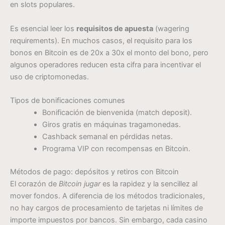
en slots populares.
Es esencial leer los
requisitos de apuesta
(wagering
requirements). En muchos casos, el requisito para los
bonos en Bitcoin es de 20x a 30x el monto del bono, pero
algunos operadores reducen esta cifra para incentivar el
uso de criptomonedas.
Tipos de bonificaciones comunes
Bonificación de bienvenida (match deposit).
Giros gratis en máquinas tragamonedas.
Cashback semanal en pérdidas netas.
Programa VIP con recompensas en Bitcoin.
Métodos de pago: depósitos y retiros con Bitcoin
El corazón de
Bitcoin jugar
es la rapidez y la sencillez al
mover fondos. A diferencia de los métodos tradicionales,
no hay cargos de procesamiento de tarjetas ni límites de
importe impuestos por bancos. Sin embargo, cada casino