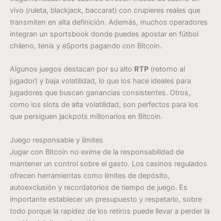
vivo (ruleta, blackjack, baccarat) con crupieres reales que
transmiten en alta definición. Además, muchos operadores
integran un sportsbook donde puedes apostar en fútbol
chileno, tenis y eSports pagando con Bitcoin.
Algunos juegos destacan por su alto
RTP
(retorno al
jugador) y baja volatilidad, lo que los hace ideales para
jugadores que buscan ganancias consistentes. Otros,
como los slots de alta volatilidad, son perfectos para los
que persiguen jackpots millonarios en Bitcoin.
Juego responsable y límites
Jugar con Bitcoin no exime de la responsabilidad de
mantener un control sobre el gasto. Los casinos regulados
ofrecen herramientas como límites de depósito,
autoexclusión y recordatorios de tiempo de juego. Es
importante establecer un presupuesto y respetarlo, sobre
todo porque la rapidez de los retiros puede llevar a perder la