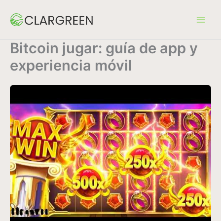
Skip
to
content
Bitcoin jugar: guía de app y
experiencia móvil