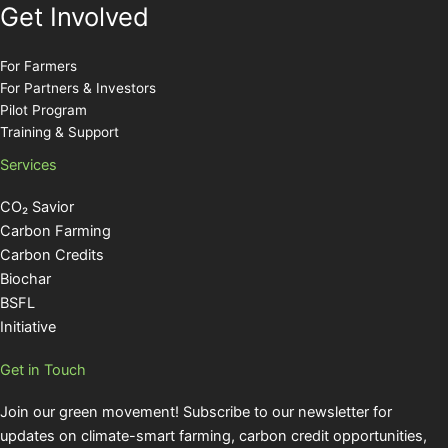
Get Involved
For Farmers
For Partners & Investors
Pilot Program
Training & Support
Services
CO₂ Savior
Carbon Farming
Carbon Credits
Biochar
BSFL
Initiative
Get in Touch
Join our green movement! Subscribe to our newsletter for
updates on climate-smart farming, carbon credit opportunities,