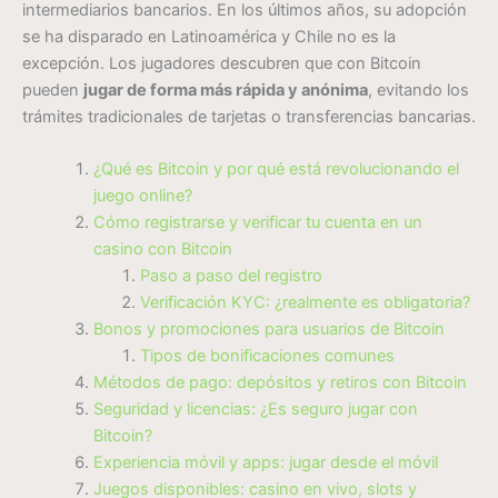
intermediarios bancarios. En los últimos años, su adopción
se ha disparado en Latinoamérica y Chile no es la
excepción. Los jugadores descubren que con Bitcoin
pueden
jugar de forma más rápida y anónima
, evitando los
trámites tradicionales de tarjetas o transferencias bancarias.
¿Qué es Bitcoin y por qué está revolucionando el
juego online?
Cómo registrarse y verificar tu cuenta en un
casino con Bitcoin
Paso a paso del registro
Verificación KYC: ¿realmente es obligatoria?
Bonos y promociones para usuarios de Bitcoin
Tipos de bonificaciones comunes
Métodos de pago: depósitos y retiros con Bitcoin
Seguridad y licencias: ¿Es seguro jugar con
Bitcoin?
Experiencia móvil y apps: jugar desde el móvil
Juegos disponibles: casino en vivo, slots y