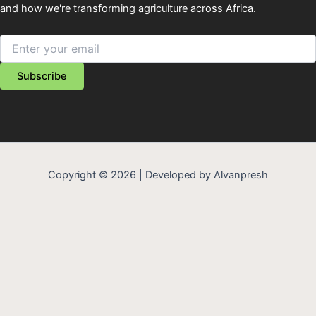
and how we're transforming agriculture across Africa.
Subscribe
Copyright © 2026 | Developed by Alvanpresh