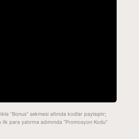
kle “Bonus” sekmesi altında kodlar paylaşılır;
eya ilk para yatırma adımında “Promosyon Kodu”