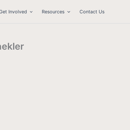
Get Involved
Resources
Contact Us
nekler