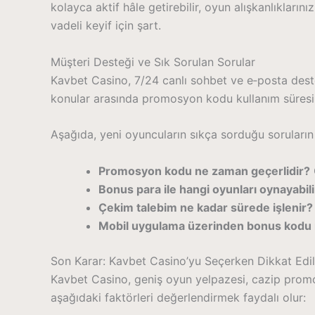
kolayca aktif hâle getirebilir, oyun alışkanlıkları
vadeli keyif için şart.
Müşteri Desteği ve Sık Sorulan Sorular
Kavbet Casino, 7/24 canlı sohbet ve e‑posta deste
konular arasında promosyon kodu kullanım süresi, b
Aşağıda, yeni oyuncuların sıkça sorduğu soruların 
Promosyon kodu ne zaman geçerlidir?
Bonus para ile hangi oyunları oynayabil
Çekim talebim ne kadar sürede işlenir?
Mobil uygulama üzerinden bonus kodu na
Son Karar: Kavbet Casino’yu Seçerken Dikkat Edi
Kavbet Casino, geniş oyun yelpazesi, cazip promo
aşağıdaki faktörleri değerlendirmek faydalı olur: