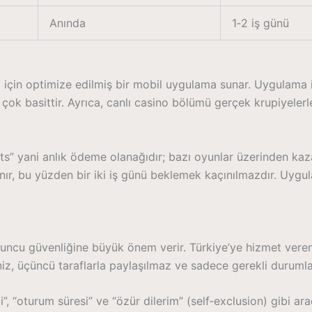
Anında
1‑2 iş günü
 için optimize edilmiş bir mobil uygulama sunar. Uygulama
ok basittir. Ayrıca, canlı casino bölümü gerçek krupiyelerle
ts” yani anlık ödeme olanağıdır; bazı oyunlar üzerinden kaz
nır, bu yüzden bir iki iş günü beklemek kaçınılmazdır. Uygul
yuncu güvenliğine büyük önem verir. Türkiye’ye hizmet veren 
eriniz, üçüncü taraflarla paylaşılmaz ve sadece gerekli durum
”, “oturum süresi” ve “özür dilerim” (self‑exclusion) gibi ara