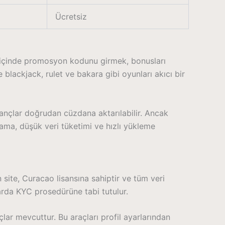
Ücretsiz
 içinde promosyon kodunu girmek, bonusları
 blackjack, rulet ve bakara gibi oyunları akıcı bir
ançlar doğrudan cüzdana aktarılabilir. Ancak
ama, düşük veri tüketimi ve hızlı yükleme
site, Curacao lisansına sahiptir ve tüm veri
larda KYC prosedürüne tabi tutulur.
çlar mevcuttur. Bu araçları profil ayarlarından