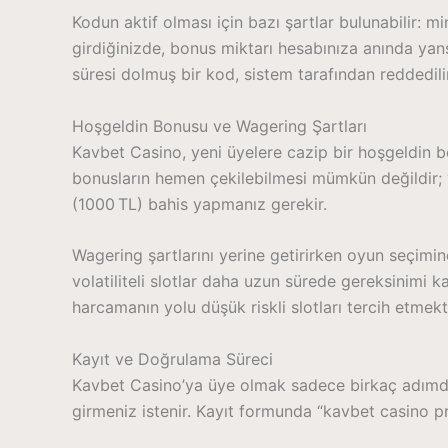
Kodun aktif olması için bazı şartlar bulunabilir: 
girdiğinizde, bonus miktarı hesabınıza anında yans
süresi dolmuş bir kod, sistem tarafından reddedilir
Hoşgeldin Bonusu ve Wagering Şartları
Kavbet Casino, yeni üyelere cazip bir hoşgeldin b
bonusların hemen çekilebilmesi mümkün değildir; “
(1000 TL) bahis yapmanız gerekir.
Wagering şartlarını yerine getirirken oyun seçimin
volatiliteli slotlar daha uzun sürede gereksinimi k
harcamanın yolu düşük riskli slotları tercih etmekti
Kayıt ve Doğrulama Süreci
Kavbet Casino’ya üye olmak sadece birkaç adımda ta
girmeniz istenir. Kayıt formunda “kavbet casino p