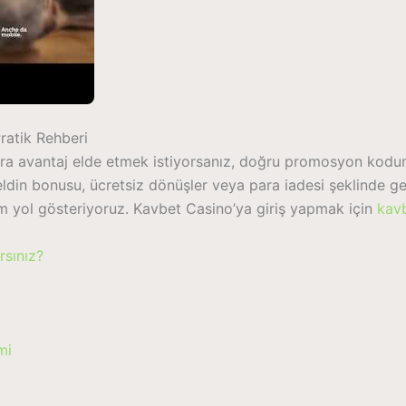
atik Rehberi
kstra avantaj elde etmek istiyorsanız, doğru promosyon kodun
din bonusu, ücretsiz dönüşler veya para iadesi şeklinde g
ım yol gösteriyoruz. Kavbet Casino’ya giriş yapmak için
kavb
rsınız?
mi