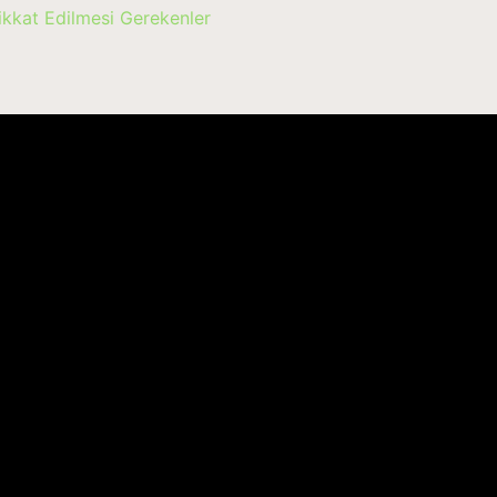
ikkat Edilmesi Gerekenler