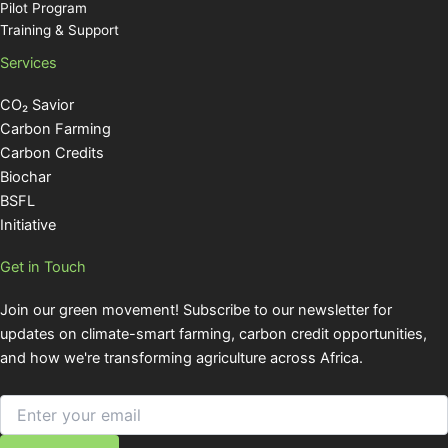
Pilot Program
Training & Support
Services
CO₂ Savior
Carbon Farming
Carbon Credits
Biochar
BSFL
Initiative
Get in Touch
Join our green movement! Subscribe to our newsletter for
updates on climate-smart farming, carbon credit opportunities,
and how we're transforming agriculture across Africa.