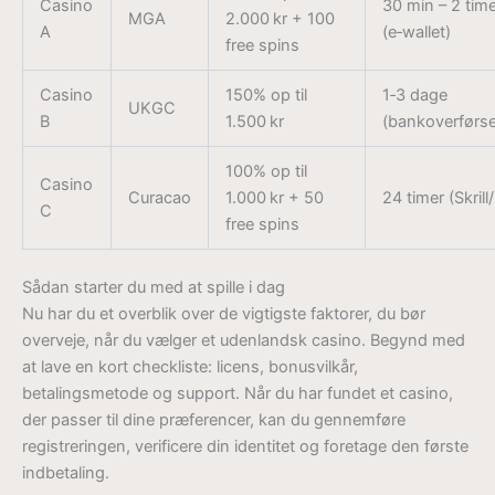
Casino
30 min – 2 time
MGA
2.000 kr + 100
A
(e‑wallet)
free spins
Casino
150% op til
1‑3 dage
UKGC
B
1.500 kr
(bankoverførse
100% op til
Casino
Curacao
1.000 kr + 50
24 timer (Skrill
C
free spins
Sådan starter du med at spille i dag
Nu har du et overblik over de vigtigste faktorer, du bør
overveje, når du vælger et udenlandsk casino. Begynd med
at lave en kort checkliste: licens, bonusvilkår,
betalingsmetode og support. Når du har fundet et casino,
der passer til dine præferencer, kan du gennemføre
registreringen, verificere din identitet og foretage den første
indbetaling.