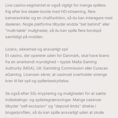
Live casino‑segmentet er også vigtigt for mange spillere.
Kig efter live dealer‑borde med HD‑streaming, flere
kameravinkler og en chatfunktion, så du kan interagere med
dealeren. Nogle platforme tilbyder endda “bet behind” eller
“multi‑table” muligheder, så du kan spille flere bordspil
samtidigt på mobilen.
Licens, sikkerhed og ansvarligt spil
Et casino, der opererer uden for Danmark, skal have licens
fra en anerkendt myndighed – typisk Malta Gaming
Authority (MGA), UK Gambling Commission eller Curacao
eGaming. Licensen sikrer, at casinoet overholder strenge
krav til fair spil og spillerbeskyttelse.
Se også efter SSL‑kryptering og muligheden for at sætte
indbetalings‑ og spilsbegrænsninger. Mange casinoer
tilbyder “self‑exclusion” og “deposit limits” direkte i
brugerprofilen, så du kan spille ansvarligt uden at skulle