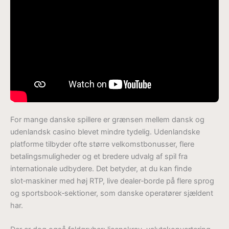
For mange danske spillere er grænsen mellem dansk og
udenlandsk casino blevet mindre tydelig. Udenlandske
platforme tilbyder ofte større velkomstbonusser, flere
betalingsmuligheder og et bredere udvalg af spil fra
internationale udbydere. Det betyder, at du kan finde
slot‑maskiner med høj RTP, live dealer‑borde på flere sprog
og sportsbook‑sektioner, som danske operatører sjældent
har.