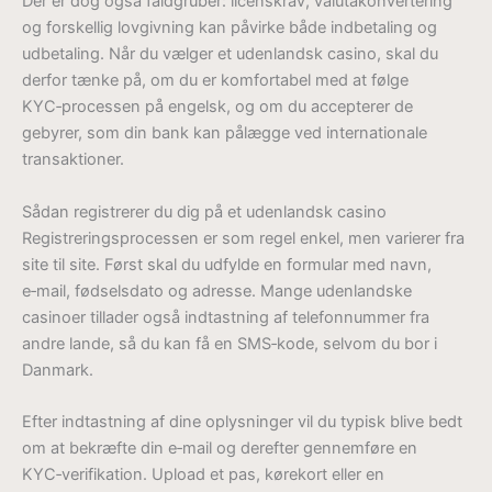
Der er dog også faldgruber: licenskrav, valutakonvertering
og forskellig lovgivning kan påvirke både indbetaling og
udbetaling. Når du vælger et udenlandsk casino, skal du
derfor tænke på, om du er komfortabel med at følge
KYC‑processen på engelsk, og om du accepterer de
gebyrer, som din bank kan pålægge ved internationale
transaktioner.
Sådan registrerer du dig på et udenlandsk casino
Registreringsprocessen er som regel enkel, men varierer fra
site til site. Først skal du udfylde en formular med navn,
e‑mail, fødselsdato og adresse. Mange udenlandske
casinoer tillader også indtastning af telefonnummer fra
andre lande, så du kan få en SMS‑kode, selvom du bor i
Danmark.
Efter indtastning af dine oplysninger vil du typisk blive bedt
om at bekræfte din e‑mail og derefter gennemføre en
KYC‑verifikation. Upload et pas, kørekort eller en