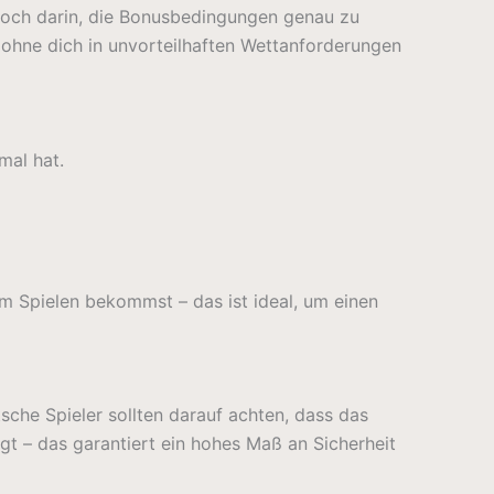
edoch darin, die Bonusbedingungen genau zu
 ohne dich in unvorteilhaften Wettanforderungen
mal hat.
um Spielen bekommst – das ist ideal, um einen
sche Spieler sollten darauf achten, dass das
t – das garantiert ein hohes Maß an Sicherheit