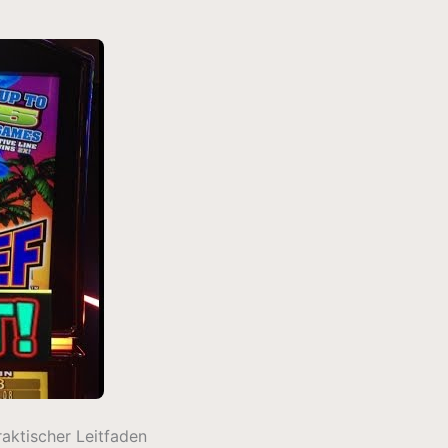
aktischer Leitfaden