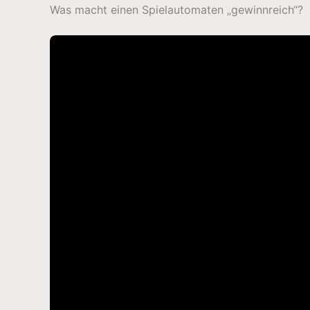
Was macht einen Spielautomaten „gewinnreich“?