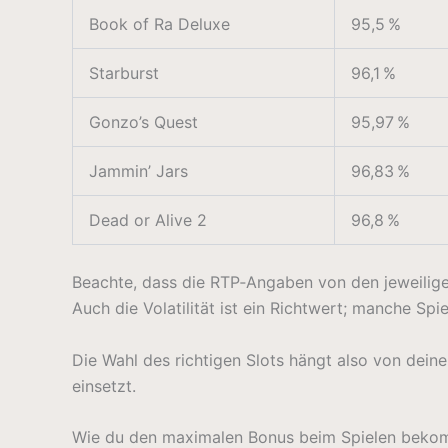
Book of Ra Deluxe
95,5 %
Starburst
96,1 %
Gonzo’s Quest
95,97 %
Jammin’ Jars
96,83 %
Dead or Alive 2
96,8 %
Beachte, dass die RTP‑Angaben von den jeweilige
Auch die Volatilität ist ein Richtwert; manche Spi
Die Wahl des richtigen Slots hängt also von dein
einsetzt.
Wie du den maximalen Bonus beim Spielen beko