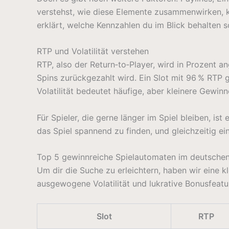
verstehst, wie diese Elemente zusammenwirken, k
erklärt, welche Kennzahlen du im Blick behalten s
RTP und Volatilität verstehen
RTP, also der Return‑to‑Player, wird in Prozent 
Spins zurückgezahlt wird. Ein Slot mit 96 % RTP gib
Volatilität bedeutet häufige, aber kleinere Gewinn
Für Spieler, die gerne länger im Spiel bleiben, ist
das Spiel spannend zu finden, und gleichzeitig ei
Top 5 gewinnreiche Spielautomaten im deutsche
Um dir die Suche zu erleichtern, haben wir eine
ausgewogene Volatilität und lukrative Bonusfeatur
Slot
RTP