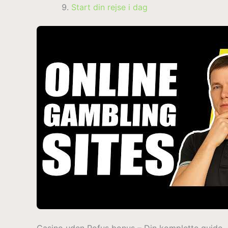
Start din rejse i dag