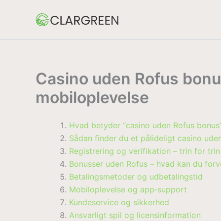
Skip
to
content
Casino uden Rofus bonus:
mobiloplevelse
Hvad betyder “casino uden Rofus bonus
Sådan finder du et pålideligt casino ud
Registrering og verifikation – trin for trin
Bonusser uden Rofus – hvad kan du forv
Betalingsmetoder og udbetalingstid
Mobiloplevelse og app‑support
Kundeservice og sikkerhed
Ansvarligt spil og licensinformation