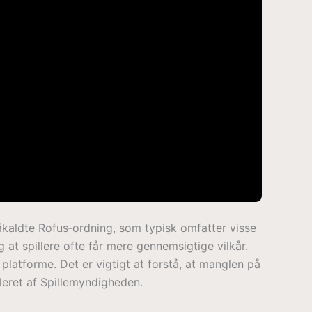
såkaldte Rofus‑ordning, som typisk omfatter visse
g at spillere ofte får mere gennemsigtige vilkår.
platforme. Det er vigtigt at forstå, at manglen på
uleret af Spillemyndigheden.