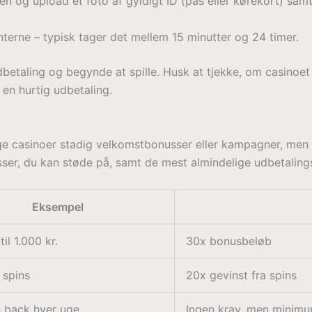
onen og upload et foto af gyldigt ID (pas eller kørekort) sa
erne – typisk tager det mellem 15 minutter og 24 timer.
dbetaling og begynde at spille. Husk at tjekke, om casinoe
en hurtig udbetaling.
e casinoer stadig velkomstbonusser eller kampagner, men d
sser, du kan støde på, samt de mest almindelige udbetaling
Eksempel
il 1.000 kr.
30x bonusbeløb
 spins
20x gevinst fra spins
 back hver uge
Ingen krav, men minimu