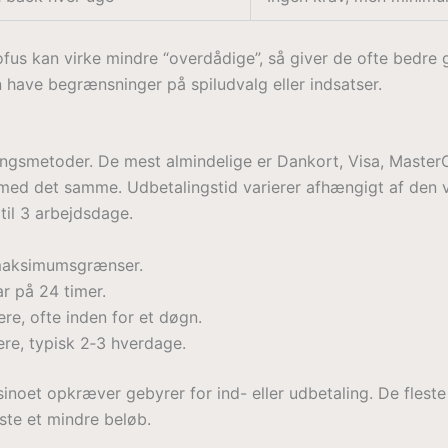
s kan virke mindre “overdådige”, så giver de ofte bedre
 have begrænsninger på spiludvalg eller indsatser.
alingsmetoder. De mest almindelige er Dankort, Visa, Master
 med det samme. Udbetalingstid varierer afhængigt af den 
il 3 arbejdsdage.
 maksimumsgrænser.
ar på 24 timer.
e, ofte inden for et døgn.
e, typisk 2‑3 hverdage.
noet opkræver gebyrer for ind- eller udbetaling. De fleste
ste et mindre beløb.