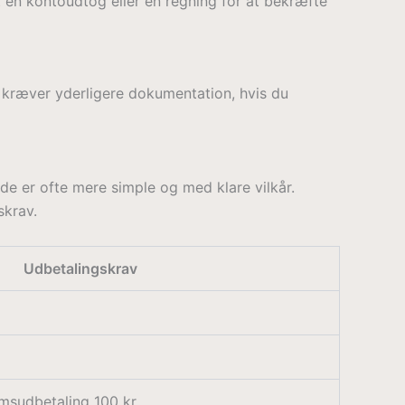
mt en kontoudtog eller en regning for at bekræfte
t kræver yderligere dokumentation, hvis du
e er ofte mere simple og med klare vilkår.
skrav.
Udbetalingskrav
msudbetaling 100 kr.