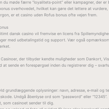
 du møde færre “loyalitets‑point” eller kampagner, der er bu
onus overhovedet, hvilket kan gøre det lettere at vurdere, 
argon, er et casino uden Rofus bonus ofte vejen frem.
bonus
gitimt dansk casino vil fremvise en licens fra Spillemyndig
ringer med udbetalingstid og support. Vær også opmærksom p
ærket.
 Casinoer, der tilbyder kendte muligheder som Dankort, Vis
ed at sende en forespørgsel inden du registrerer dig – sva
fyld grundlæggende oplysninger: navn, adresse, e‑mail og te
skode. Undgå åbenlyse ord som “password” eller “12345”.
t, som casinoet sender til dig.