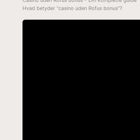
Casino uden Rofus bonus – Din komplette guide
Hvad betyder “casino uden Rofus bonus”?