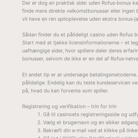
Der er dog en praktisk side: uden Rofus‑bonus kan
finde mere direkte velkomstbonusser eller ingen b
vil have en ren spiloplevelse uden ekstra bonus‑j
Sådan finder du et pålideligt casino uden Rofus 
Start med at tjekke licensinformationerne – et le
uafhængige sider, hvor spillere deler deres erfa
bonusser, selvom de ikke er en del af Rofus‑netv
Et andet tip er at undersøge betalingsmetoderne.
pålidelige. Endelig kan du teste kundeservicen v
på, hvad du kan forvente som spiller.
Registrering og verifikation – trin for trin
Gå til casinoets registreringsside og ud
Vælg et brugernavn og en sikker adgang
Bekræft din e‑mail ved at klikke på linke