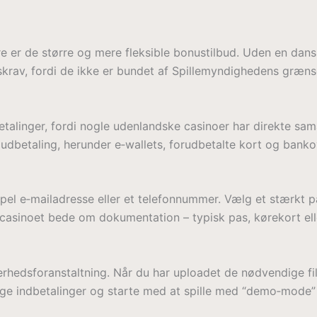
 er de større og mere fleksible bonustilbud. Uden en dans
rav, fordi de ikke er bundet af Spillemyndighedens grænser.
etalinger, fordi nogle udenlandske casinoer har direkte sa
g udbetaling, herunder e‑wallets, forudbetalte kort og ban
pel e‑mailadresse eller et telefonnummer. Vælg et stærkt 
il casinoet bede om dokumentation – typisk pas, kørekort e
hedsforanstaltning. Når du har uploadet de nødvendige filer
tage indbetalinger og starte med at spille med “demo‑mode” 