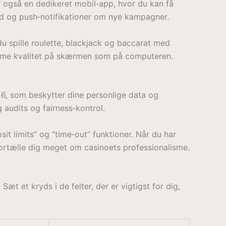
 også en dedikeret mobil‑app, hvor du kan få
tid og push‑notifikationer om nye kampagner.
du spille roulette, blackjack og baccarat med
 samme kvalitet på skærmen som på computeren.
56, som beskytter dine personlige data og
audits og fairness‑kontrol.
osit limits” og “time‑out” funktioner. Når du har
 fortælle dig meget om casinoets professionalisme.
æt et kryds i de felter, der er vigtigst for dig,