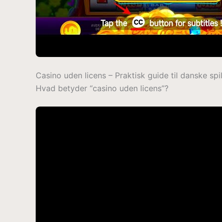
Casino uden licens – Praktisk guide til danske spil
Hvad betyder “casino uden licens”?