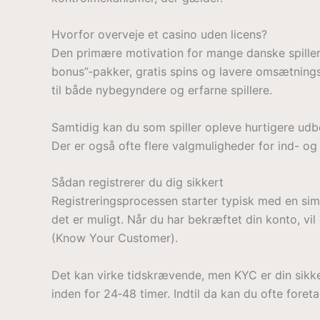
Hvorfor overveje et casino uden licens?
Den primære motivation for mange danske spillere
bonus”‑pakker, gratis spins og lavere omsætningsk
til både nybegyndere og erfarne spillere.
Samtidig kan du som spiller opleve hurtigere udb
Der er også ofte flere valgmuligheder for ind- o
Sådan registrerer du dig sikkert
Registreringsprocessen starter typisk med en sim
det er muligt. Når du har bekræftet din konto, v
(Know Your Customer).
Det kan virke tidskrævende, men KYC er din sikker
inden for 24‑48 timer. Indtil da kan du ofte fore