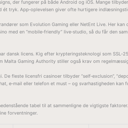
signs, der fungerer på både Android og iOS. Mange tilbyder
ed ét tryk. App‑oplevelsen giver ofte hurtigere indlæsnings
erandører som Evolution Gaming eller NetEnt Live. Her kan 
 casino med en “mobile‑friendly” live‑studio, så du får den
har dansk licens. Kig efter krypteringsteknologi som SSL‑2
 Malta Gaming Authority stiller også krav om regelmæssig 
i. De fleste licensfri casinoer tilbyder “self‑exclusion”, “dep
chat, e‑mail eller telefon et must – og svarhastigheden kan
edenstående tabel til at sammenligne de vigtigste faktorer. S
dine forventninger.