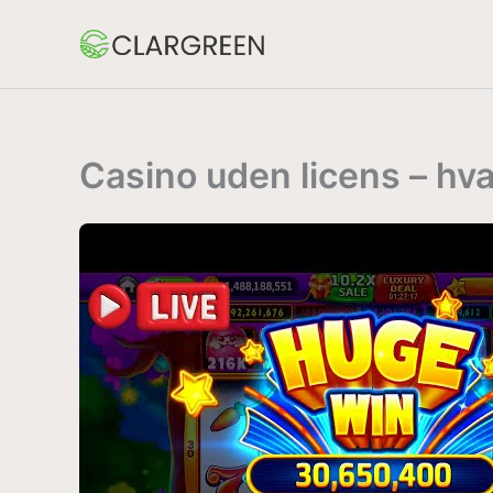
Skip
to
content
Casino uden licens – hva