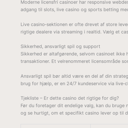
Moderne licensfri casinoer har responsive webde
adgang til slots, live casino og sports betting m
Live casino‑sektionen er ofte drevet af store lev
rigtige dealere via streaming i realtid. Vælg et
Sikkerhed, ansvarligt spil og support
Sikkerhed er altafgørende, selvom casinoet ikke 
transaktioner. Et velrenommeret licensområde som
Ansvarligt spil bør altid være en del af din strateg
brug for hjælp, er en 24/7 kundeservice via live‑
Tjekliste – Er dette casino det rigtige for dig?
Før du foretager dit endelige valg, kan du bruge n
og se hurtigt, om et specifikt casino lever op til 