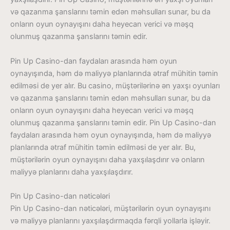
və qazanma şanslarını təmin edən məhsulları sunar, bu da
onların oyun oynayışını daha heyecan verici və məşq
olunmuş qazanma şanslarını təmin edir.
Pin Up Casino-dan faydaları arasında həm oyun
oynayışında, həm də maliyyə planlarında ətraf mühitin təmin
edilməsi de yer alır. Bu casino, müştərilərinə ən yaxşı oyunları
və qazanma şanslarını təmin edən məhsulları sunar, bu da
onların oyun oynayışını daha heyecan verici və məşq
olunmuş qazanma şanslarını təmin edir. Pin Up Casino-dan
faydaları arasında həm oyun oynayışında, həm də maliyyə
planlarında ətraf mühitin təmin edilməsi de yer alır. Bu,
müştərilərin oyun oynayışını daha yaxşılaşdırır və onların
maliyyə planlarını daha yaxşılaşdırır.
Pin Up Casino-dan nəticələri
Pin Up Casino-dan nəticələri, müştərilərin oyun oynayışını
və maliyyə planlarını yaxşılaşdırmaqda fərqli yollarla işləyir.