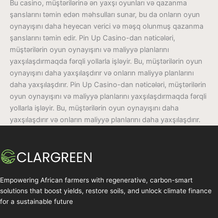
Bu casino, müştərilərinə ən yaxşı oyunları və qazanma
şanslarını təmin edən məhsulları sunar, bu da onların oyun
oynayışını daha heyecan verici və məşq olunmuş qazanma
şanslarını təmin edir. Pin Up Casino-dan nəticələri,
müştərilərin oyun oynayışını və maliyyə planlarını
yaxşılaşdırmaqda fərqli yollarla işləyir. Bu, müştərilərin oyun
oynayışını daha yaxşılaşdırır və onların maliyyə planlarını
daha yaxşılaşdırır. Pin Up Casino-dan nəticələri, müştərilərin
oyun oynayışını və maliyyə planlarını yaxşılaşdırmaqda fərqli
yollarla işləyir. Bu, müştərilərin oyun oynayışını daha
yaxşılaşdırır və onların maliyyə planlarını daha yaxşılaşdırır.
Empowering African farmers with regenerative, carbon-smart
solutions that boost yields, restore soils, and unlock climate finance
for a sustainable future