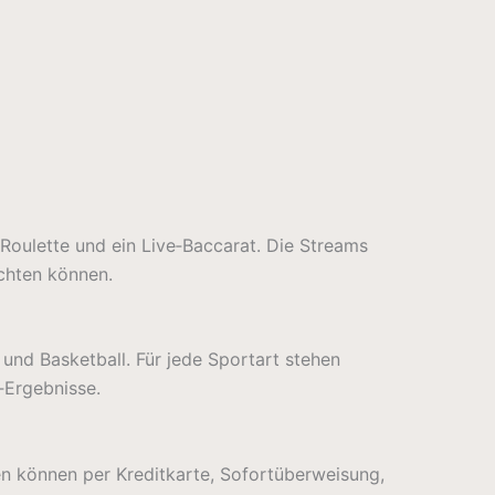
‑Roulette und ein Live‑Baccarat. Die Streams
ichten können.
und Basketball. Für jede Sportart stehen
‑Ergebnisse.
n können per Kreditkarte, Sofortüberweisung,