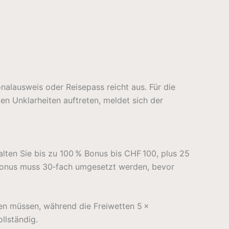
alausweis oder Reisepass reicht aus. Für die
en Unklarheiten auftreten, meldet sich der
lten Sie bis zu 100 % Bonus bis CHF 100, plus 25
 Bonus muss 30‑fach umgesetzt werden, bevor
en müssen, während die Freiwetten 5 ×
llständig.