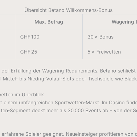
Übersicht Betano Willkommens‑Bonus
Max. Betrag
Wagering‑
CHF 100
30 × Bonus
CHF 25
5 × Freiwetten
ei der Erfüllung der Wagering‑Requirements. Betano schließt
Mittel‑ bis Niedrig‑Volatil‑Slots oder Tischspiele wie Blac
wetten im Überblick
it einem umfangreichen Sportwetten‑Markt. Im Casino finden
tten‑Segment deckt mehr als 30 000 Events ab – von der S
 erfahrene Spieler geeignet. Neueinsteiger profitieren von 