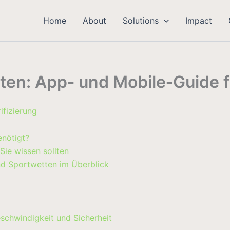
Home
About
Solutions
Impact
ten: App‑ und Mobile‑Guide f
ifizierung
nötigt?
ie wissen sollten
nd Sportwetten im Überblick
schwindigkeit und Sicherheit