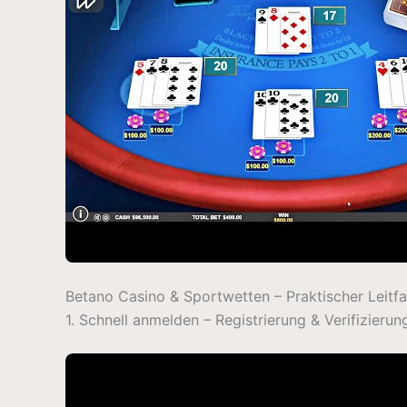
Betano Casino & Sportwetten – Praktischer Leitf
1. Schnell anmelden – Registrierung & Verifizierun