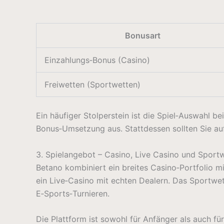
Bonusart
Einzahlungs‑Bonus (Casino)
Freiwetten (Sportwetten)
Ein häufiger Stolperstein ist die Spiel‑Auswahl b
Bonus‑Umsetzung aus. Stattdessen sollten Sie auf 
3. Spielangebot – Casino, Live Casino und Sport
Betano kombiniert ein breites Casino‑Portfolio m
ein Live‑Casino mit echten Dealern. Das Sportwe
E‑Sports‑Turnieren.
Die Plattform ist sowohl für Anfänger als auch für