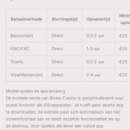
Mini
Betaalmethode
Stortingstijd
Opnametijd
opn
Bancontact
Direct
0,5‑2 uur
€20
KBC/CBC
Direct
1‑3 uur
€20
Trustly
Direct
0,5‑2 uur
€20
Visa/Mastercard
Direct
2‑4 uur
€20
Mobiel spelen en app‑ervaring
De mobiele versie van Bruno Casino is geoptimaliseerd voor
zowel Android‑ als iOS‑apparaten. Je hoeft geen aparte app
te downloaden; de website past zich automatisch aan het
schermformaat aan en biedt dezelfde functionaliteit als op
de desktop. Voor spelers die liever een native app