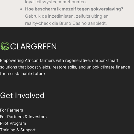
loyaliteitssysteem met punten.
Hoe bescherm ik mezelf tegen gokverslaving?
Gebruik de inzetlimieten, zelfuitsluiting en
reality‑check die Bruno Casino aanbiedt.
Empowering African farmers with regenerative, carbon-smart
solutions that boost yields, restore soils, and unlock climate finance
for a sustainable future
Get Involved
For Farmers
For Partners & Investors
Pilot Program
Training & Support