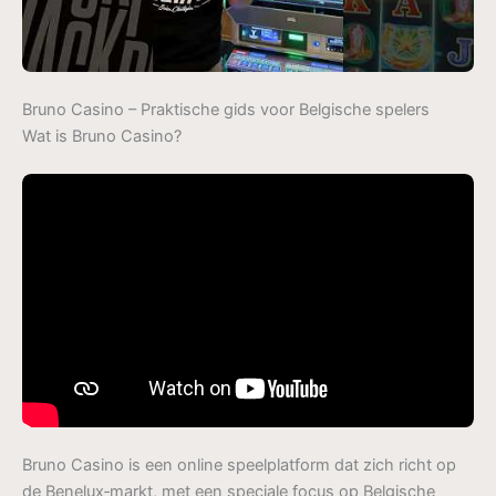
Bruno Casino – Praktische gids voor Belgische spelers
Wat is Bruno Casino?
Bruno Casino is een online speelplatform dat zich richt op
de Benelux‑markt, met een speciale focus op Belgische