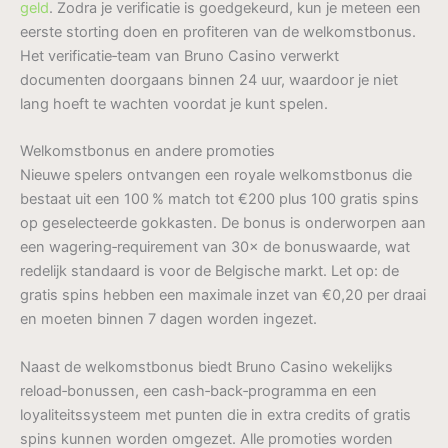
geld
. Zodra je verificatie is goedgekeurd, kun je meteen een
eerste storting doen en profiteren van de welkomstbonus.
Het verificatie‑team van Bruno Casino verwerkt
documenten doorgaans binnen 24 uur, waardoor je niet
lang hoeft te wachten voordat je kunt spelen.
Welkomstbonus en andere promoties
Nieuwe spelers ontvangen een royale welkomstbonus die
bestaat uit een 100 % match tot €200 plus 100 gratis spins
op geselecteerde gokkasten. De bonus is onderworpen aan
een wagering‑requirement van 30× de bonuswaarde, wat
redelijk standaard is voor de Belgische markt. Let op: de
gratis spins hebben een maximale inzet van €0,20 per draai
en moeten binnen 7 dagen worden ingezet.
Naast de welkomstbonus biedt Bruno Casino wekelijks
reload‑bonussen, een cash‑back‑programma en een
loyaliteitssysteem met punten die in extra credits of gratis
spins kunnen worden omgezet. Alle promoties worden