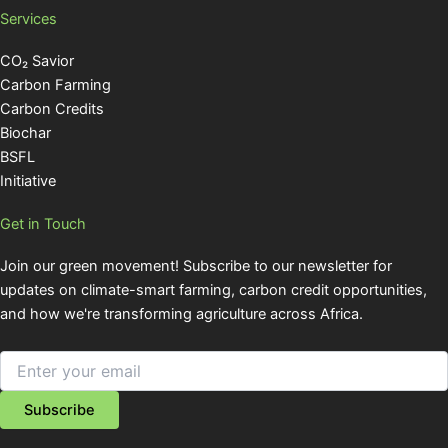
Services
CO₂ Savior
Carbon Farming
Carbon Credits
Biochar
BSFL
Initiative
Get in Touch
Join our green movement! Subscribe to our newsletter for
updates on climate-smart farming, carbon credit opportunities,
and how we're transforming agriculture across Africa.
Subscribe