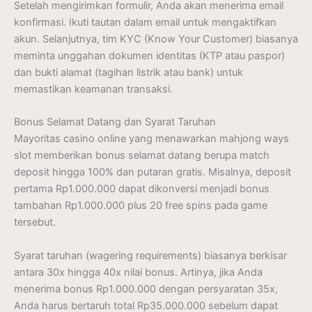
Setelah mengirimkan formulir, Anda akan menerima email
konfirmasi. Ikuti tautan dalam email untuk mengaktifkan
akun. Selanjutnya, tim KYC (Know Your Customer) biasanya
meminta unggahan dokumen identitas (KTP atau paspor)
dan bukti alamat (tagihan listrik atau bank) untuk
memastikan keamanan transaksi.
Bonus Selamat Datang dan Syarat Taruhan
Mayoritas casino online yang menawarkan mahjong ways
slot memberikan bonus selamat datang berupa match
deposit hingga 100% dan putaran gratis. Misalnya, deposit
pertama Rp1.000.000 dapat dikonversi menjadi bonus
tambahan Rp1.000.000 plus 20 free spins pada game
tersebut.
Syarat taruhan (wagering requirements) biasanya berkisar
antara 30x hingga 40x nilai bonus. Artinya, jika Anda
menerima bonus Rp1.000.000 dengan persyaratan 35x,
Anda harus bertaruh total Rp35.000.000 sebelum dapat