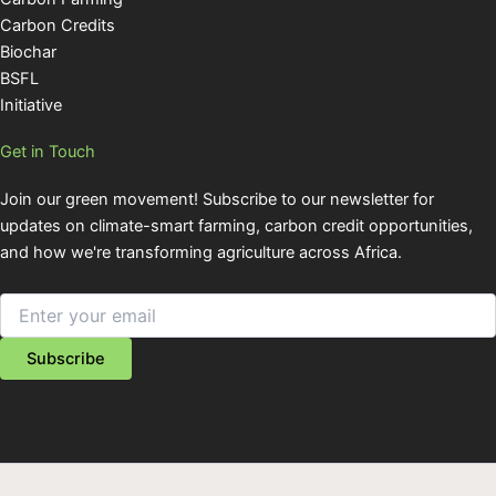
Carbon Credits
Biochar
BSFL
Initiative
Get in Touch
Join our green movement! Subscribe to our newsletter for
updates on climate-smart farming, carbon credit opportunities,
and how we're transforming agriculture across Africa.
Subscribe