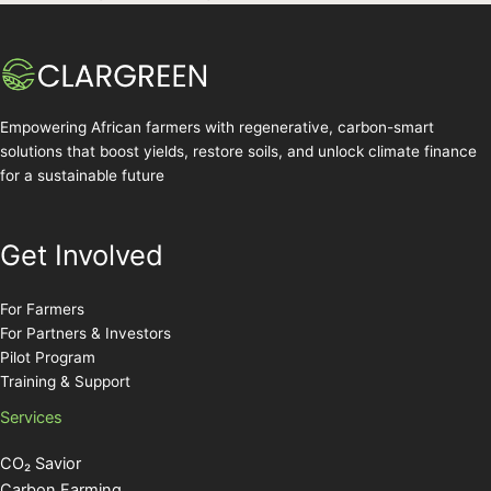
Empowering African farmers with regenerative, carbon-smart
solutions that boost yields, restore soils, and unlock climate finance
for a sustainable future
Get Involved
For Farmers
For Partners & Investors
Pilot Program
Training & Support
Services
CO₂ Savior
Carbon Farming