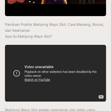
Panduan Praktis Mahjong Ways Slot: Cara Menang, Bonus,
dan Keamanan
Apa Itu Mahjong Ways Slot?
Mahjong Ways Slot adalah permainan slot video yang