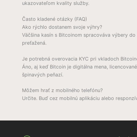
ukazovateľom kvality služby.
Často kladené otázky (FAQ)
Ako rýchlo dostanem svoje výhry?
Väčšina kasín s Bitcoinom spracováva výbery do 3
preťažená.
Je potrebná overovacia KYC pri vkladoch Bitcoi
Áno, aj keď Bitcoin je digitálna mena, licencovan
špinavých peňazí.
Môžem hrať z mobilného telefónu?
Určite. Buď cez mobilnú aplikáciu alebo responz