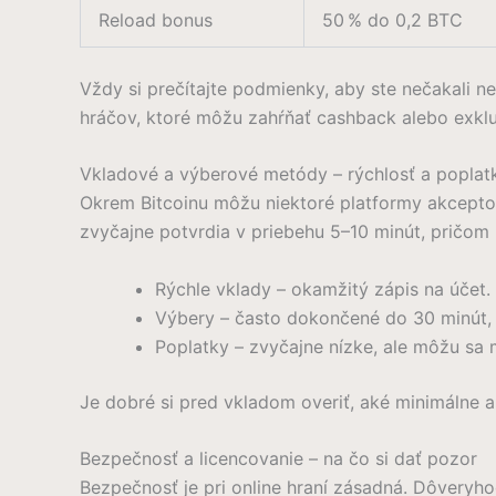
Reload bonus
50 % do 0,2 BTC
Vždy si prečítajte podmienky, aby ste nečakali n
hráčov, ktoré môžu zahŕňať cashback alebo exklu
Vkladové a výberové metódy – rýchlosť a poplat
Okrem Bitcoinu môžu niektoré platformy akceptovať
zvyčajne potvrdia v priebehu 5–10 minút, pričom p
Rýchle vklady – okamžitý zápis na účet.
Výbery – často dokončené do 30 minút, n
Poplatky – zvyčajne nízke, ale môžu sa 
Je dobré si pred vkladom overiť, aké minimálne a
Bezpečnosť a licencovanie – na čo si dať pozor
Bezpečnosť je pri online hraní zásadná. Dôveryho