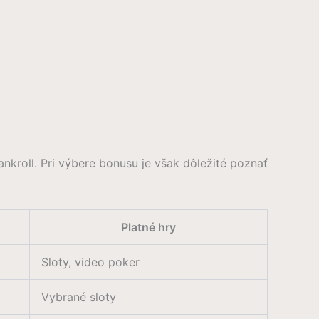
kroll. Pri výbere bonusu je však dôležité poznať
Platné hry
Sloty, video poker
Vybrané sloty