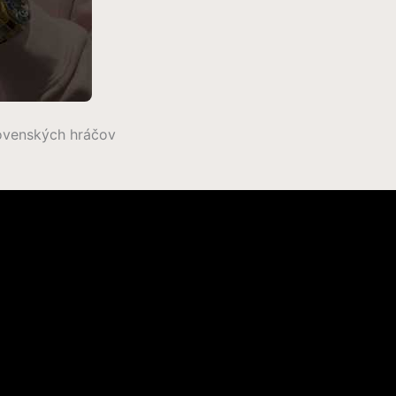
lovenských hráčov