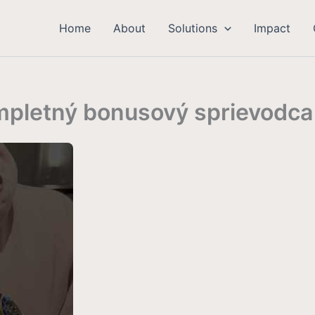
Home
About
Solutions
Impact
ompletný bonusový sprievodca