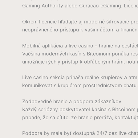
Gaming Authority alebo Curacao eGaming. Licencia
Okrem licencie hľadajte aj moderné šifrovacie pro
neoprávneného prístupu k vašim účtom a finanč
Mobilná aplikácia a live casino – hranie na cestác
Väčšina moderných kasín s Bitcoinom ponúka respo
umožňuje rýchly prístup k obľúbeným hrám, notif
Live casino sekcia prináša reálne krupiérov a at
komunikovať s krupiérom prostredníctvom chatu. 
Zodpovedné hranie a podpora zákazníkov
Každý seriózny poskytovateľ kasína s Bitcoinom p
prípade, že sa cítite, že hranie preráža, kontakt
Podpora by mala byť dostupná 24/7 cez live chat,