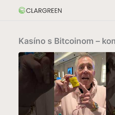
Skip
to
content
Kasíno s Bitcoinom – k