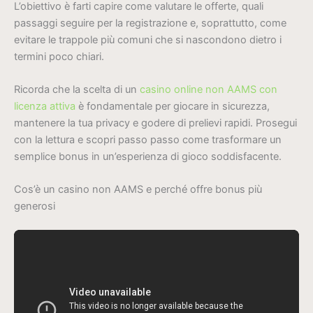
L’obiettivo è farti capire come valutare le offerte, quali
passaggi seguire per la registrazione e, soprattutto, come
evitare le trappole più comuni che si nascondono dietro i
termini poco chiari.
Ricorda che la scelta di un
casino online non AAMS con
licenza attiva
è fondamentale per giocare in sicurezza,
mantenere la tua privacy e godere di prelievi rapidi. Prosegui
con la lettura e scopri passo passo come trasformare un
semplice bonus in un’esperienza di gioco soddisfacente.
Cos’è un casino non AAMS e perché offre bonus più
generosi