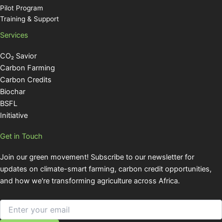
Pilot Program
Training & Support
Services
CO₂ Savior
Carbon Farming
Carbon Credits
Biochar
BSFL
Initiative
Get in Touch
Join our green movement! Subscribe to our newsletter for
updates on climate-smart farming, carbon credit opportunities,
and how we're transforming agriculture across Africa.