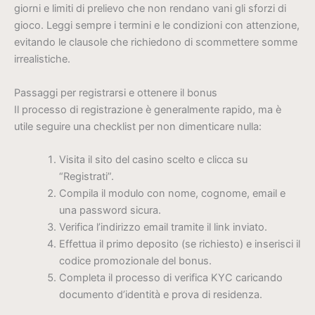
giorni e limiti di prelievo che non rendano vani gli sforzi di
gioco. Leggi sempre i termini e le condizioni con attenzione,
evitando le clausole che richiedono di scommettere somme
irrealistiche.
Passaggi per registrarsi e ottenere il bonus
Il processo di registrazione è generalmente rapido, ma è
utile seguire una checklist per non dimenticare nulla:
Visita il sito del casino scelto e clicca su
“Registrati”.
Compila il modulo con nome, cognome, email e
una password sicura.
Verifica l’indirizzo email tramite il link inviato.
Effettua il primo deposito (se richiesto) e inserisci il
codice promozionale del bonus.
Completa il processo di verifica KYC caricando
documento d’identità e prova di residenza.