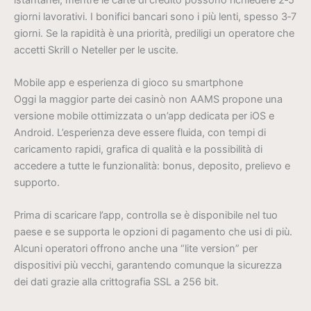
giorni lavorativi. I bonifici bancari sono i più lenti, spesso 3‑7
giorni. Se la rapidità è una priorità, prediligi un operatore che
accetti Skrill o Neteller per le uscite.
Mobile app e esperienza di gioco su smartphone
Oggi la maggior parte dei casinò non AAMS propone una
versione mobile ottimizzata o un’app dedicata per iOS e
Android. L’esperienza deve essere fluida, con tempi di
caricamento rapidi, grafica di qualità e la possibilità di
accedere a tutte le funzionalità: bonus, deposito, prelievo e
supporto.
Prima di scaricare l’app, controlla se è disponibile nel tuo
paese e se supporta le opzioni di pagamento che usi di più.
Alcuni operatori offrono anche una “lite version” per
dispositivi più vecchi, garantendo comunque la sicurezza
dei dati grazie alla crittografia SSL a 256 bit.