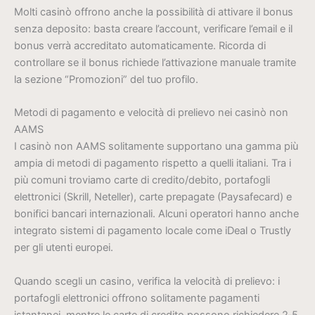
Molti casinò offrono anche la possibilità di attivare il bonus
senza deposito: basta creare l’account, verificare l’email e il
bonus verrà accreditato automaticamente. Ricorda di
controllare se il bonus richiede l’attivazione manuale tramite
la sezione “Promozioni” del tuo profilo.
Metodi di pagamento e velocità di prelievo nei casinò non
AAMS
I casinò non AAMS solitamente supportano una gamma più
ampia di metodi di pagamento rispetto a quelli italiani. Tra i
più comuni troviamo carte di credito/debito, portafogli
elettronici (Skrill, Neteller), carte prepagate (Paysafecard) e
bonifici bancari internazionali. Alcuni operatori hanno anche
integrato sistemi di pagamento locale come iDeal o Trustly
per gli utenti europei.
Quando scegli un casino, verifica la velocità di prelievo: i
portafogli elettronici offrono solitamente pagamenti
istantanei, mentre le carte di credito possono richiedere 2‑5