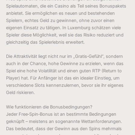
Spielautomaten, die ein Casino als Teil seines Bonuspakets
anbietet. Sie ermöglichen es neuen und bestehenden
Spielern, echtes Geld zu gewinnen, ohne zuvor einen
eigenen Einsatz zu tätigen. In Luxemburg schätzen viele
Spieler diese Möglichkeit, weil sie das Risiko reduziert und
gleichzeitig das Spielerlebnis erweitert.
Die Attraktivität liegt nicht nur im „Gratis‑Gefühl“, sondern
auch in der Chance, hohe Gewinne zu erzielen, wenn das
Spiel eine hohe Volatilität und einen guten RTP (Return to
Player) hat. Für Anfänger ist das ein idealer Einstieg, um
verschiedene Slots kennenzulernen, bevor sie ihr eigenes
Geld riskieren.
Wie funktionieren die Bonusbedingungen?
Jeder Free‑Spin‑Bonus ist an bestimmte Bedingungen
geknüpft – meistens an sogenannte Wettanforderungen.
Das bedeutet, dass der Gewinn aus den Spins mehrmals