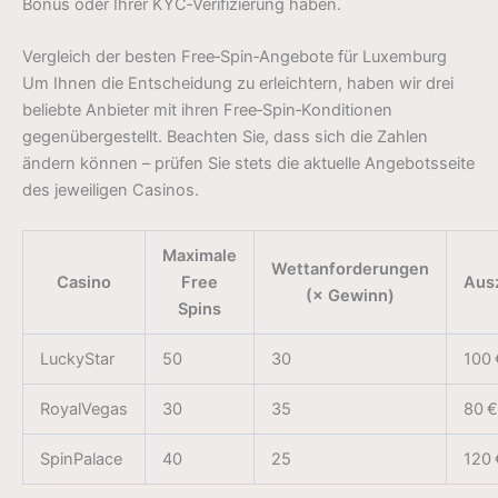
Bonus oder Ihrer KYC‑Verifizierung haben.
Vergleich der besten Free‑Spin‑Angebote für Luxemburg
Um Ihnen die Entscheidung zu erleichtern, haben wir drei
beliebte Anbieter mit ihren Free‑Spin‑Konditionen
gegenübergestellt. Beachten Sie, dass sich die Zahlen
ändern können – prüfen Sie stets die aktuelle Angebotsseite
des jeweiligen Casinos.
Maximale
Wettanforderungen
Casino
Free
Ausz
(× Gewinn)
Spins
LuckyStar
50
30
100 
RoyalVegas
30
35
80 €
SpinPalace
40
25
120 