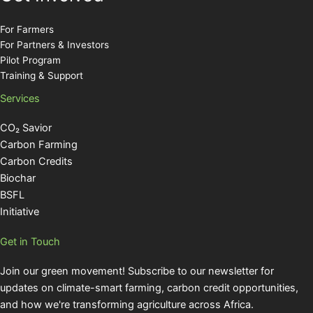
For Farmers
For Partners & Investors
Pilot Program
Training & Support
Services
CO₂ Savior
Carbon Farming
Carbon Credits
Biochar
BSFL
Initiative
Get in Touch
Join our green movement! Subscribe to our newsletter for
updates on climate-smart farming, carbon credit opportunities,
and how we're transforming agriculture across Africa.