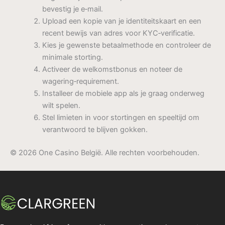
bevestig je e‑mail.
Upload een kopie van je identiteitskaart en een
recent bewijs van adres voor KYC‑verificatie.
Kies je gewenste betaalmethode en controleer de
minimale storting.
Activeer de welkomstbonus en noteer de
wagering‑requirement.
Installeer de mobiele app als je graag onderweg
wilt spelen.
Stel limieten in voor stortingen en speeltijd om
verantwoord te blijven gokken.
© 2026 One Casino België. Alle rechten voorbehouden.