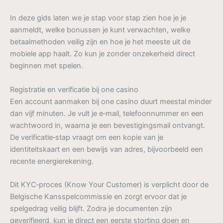
In deze gids laten we je stap voor stap zien hoe je je
aanmeldt, welke bonussen je kunt verwachten, welke
betaalmethoden veilig zijn en hoe je het meeste uit de
mobiele app haalt. Zo kun je zonder onzekerheid direct
beginnen met spelen.
Registratie en verificatie bij one casino
Een account aanmaken bij one casino duurt meestal minder
dan vijf minuten. Je vult je e‑mail, telefoonnummer en een
wachtwoord in, waarna je een bevestigingsmail ontvangt.
De verificatie‑stap vraagt om een kopie van je
identiteitskaart en een bewijs van adres, bijvoorbeeld een
recente energierekening.
Dit KYC‑proces (Know Your Customer) is verplicht door de
Belgische Kansspelcommissie en zorgt ervoor dat je
spelgedrag veilig blijft. Zodra je documenten zijn
geverifieerd, kun je direct een eerste storting doen en