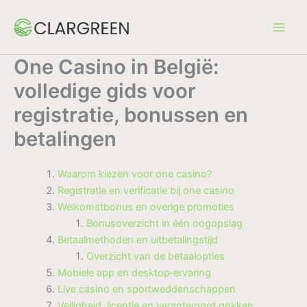
Skip
to
content
One Casino in België:
volledige gids voor
registratie, bonussen en
betalingen
Waarom kiezen voor one casino?
Registratie en verificatie bij one casino
Welkomstbonus en overige promoties
Bonusoverzicht in één oogopslag
Betaalmethoden en uitbetalingstijd
Overzicht van de betaalopties
Mobiele app en desktop‑ervaring
Live casino en sportweddenschappen
Veiligheid, licentie en verantwoord gokken