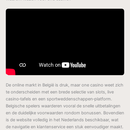
De online markt in België is druk, maar one casino weet zich
te onderscheiden met een brede selectie van slots, live
casino‑tafels en een sportweddenschappen‑platform.
Belgische spelers waarderen vooral de snelle uitbetalingen
en de duidelijke voorwaarden rondom bonussen. Bovendien
is de website volledig in het Nederlands beschikbaar, wat
de navigatie en klantenservice een stuk eenvoudiger maakt.