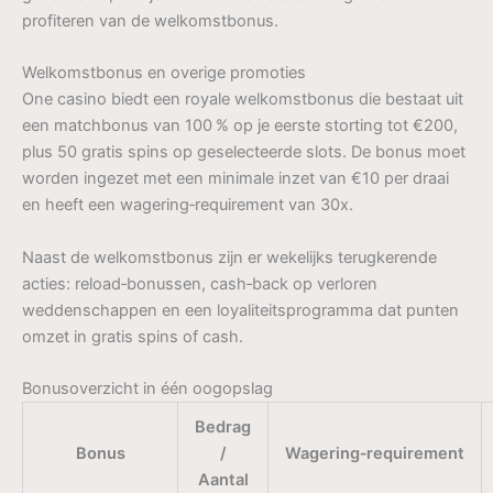
profiteren van de welkomstbonus.
Welkomstbonus en overige promoties
One casino biedt een royale welkomstbonus die bestaat uit
een matchbonus van 100 % op je eerste storting tot €200,
plus 50 gratis spins op geselecteerde slots. De bonus moet
worden ingezet met een minimale inzet van €10 per draai
en heeft een wagering‑requirement van 30x.
Naast de welkomstbonus zijn er wekelijks terugkerende
acties: reload‑bonussen, cash‑back op verloren
weddenschappen en een loyaliteitsprogramma dat punten
omzet in gratis spins of cash.
Bonusoverzicht in één oogopslag
Bedrag
Bonus
/
Wagering‑requirement
Aantal