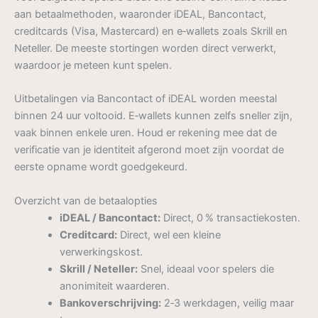
aan betaalmethoden, waaronder iDEAL, Bancontact,
creditcards (Visa, Mastercard) en e‑wallets zoals Skrill en
Neteller. De meeste stortingen worden direct verwerkt,
waardoor je meteen kunt spelen.
Uitbetalingen via Bancontact of iDEAL worden meestal
binnen 24 uur voltooid. E‑wallets kunnen zelfs sneller zijn,
vaak binnen enkele uren. Houd er rekening mee dat de
verificatie van je identiteit afgerond moet zijn voordat de
eerste opname wordt goedgekeurd.
Overzicht van de betaalopties
iDEAL / Bancontact:
Direct, 0 % transactiekosten.
Creditcard:
Direct, wel een kleine
verwerkingskost.
Skrill / Neteller:
Snel, ideaal voor spelers die
anonimiteit waarderen.
Bankoverschrijving:
2‑3 werkdagen, veilig maar