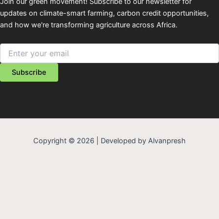
Join our green movement! Subscribe to our newsletter for
updates on climate-smart farming, carbon credit opportunities,
and how we're transforming agriculture across Africa.
Subscribe
Copyright © 2026 | Developed by Alvanpresh