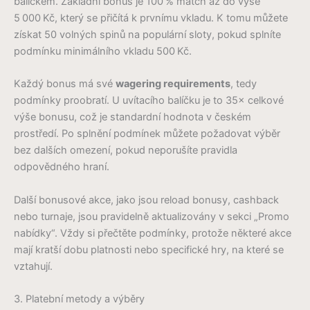
balíčkem. Základní bonus je 100 % match až do výše
5 000 Kč, který se přičítá k prvnímu vkladu. K tomu můžete
získat 50 volných spinů na populární sloty, pokud splníte
podmínku minimálního vkladu 500 Kč.
Každý bonus má své
wagering requirements
, tedy
podmínky proobratí. U uvítacího balíčku je to 35× celkové
výše bonusu, což je standardní hodnota v českém
prostředí. Po splnění podmínek můžete požadovat výběr
bez dalších omezení, pokud neporušíte pravidla
odpovědného hraní.
Další bonusové akce, jako jsou reload bonusy, cashback
nebo turnaje, jsou pravidelně aktualizovány v sekci „Promo
nabídky“. Vždy si přečtěte podmínky, protože některé akce
mají kratší dobu platnosti nebo specifické hry, na které se
vztahují.
3. Platební metody a výběry