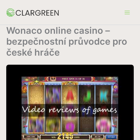
Skip
to
content
Wonaco online casino –
bezpečnostní průvodce pro
české hráče