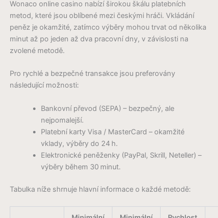
Wonaco online casino nabízí širokou škálu platebních
metod, které jsou oblíbené mezi českými hráči. Vkládání
peněz je okamžité, zatímco výběry mohou trvat od několika
minut až po jeden až dva pracovní dny, v závislosti na
zvolené metodě.
Pro rychlé a bezpečné transakce jsou preferovány
následující možnosti:
Bankovní převod (SEPA) – bezpečný, ale
nejpomalejší.
Platební karty Visa / MasterCard – okamžité
vklady, výběry do 24 h.
Elektronické peněženky (PayPal, Skrill, Neteller) –
výběry během 30 minut.
Tabulka níže shrnuje hlavní informace o každé metodě:
Minimální
Minimální
Rychlost