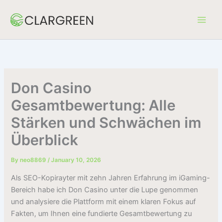
Skip
to
content
Don Casino
Gesamtbewertung: Alle
Stärken und Schwächen im
Überblick
By
neo8869
/
January 10, 2026
Als SEO-Kopirayter mit zehn Jahren Erfahrung im iGaming-
Bereich habe ich Don Casino unter die Lupe genommen
und analysiere die Plattform mit einem klaren Fokus auf
Fakten, um Ihnen eine fundierte Gesamtbewertung zu