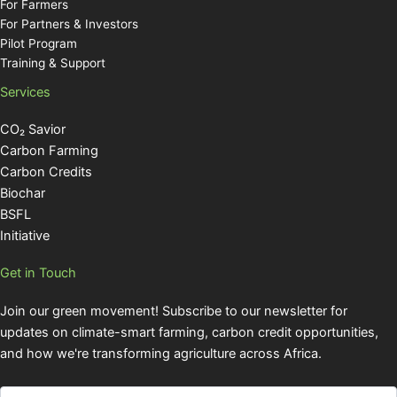
For Farmers
For Partners & Investors
Pilot Program
Training & Support
Services
CO₂ Savior
Carbon Farming
Carbon Credits
Biochar
BSFL
Initiative
Get in Touch
Join our green movement! Subscribe to our newsletter for
updates on climate-smart farming, carbon credit opportunities,
and how we're transforming agriculture across Africa.