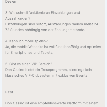
Dealern.
3. Wie schnell funktionieren Einzahlungen und
Auszahlungen?
Einzahlungen sind sofort, Auszahlungen dauern meist 24-
72 Stunden abhängig von der Zahlungsmethode.
4. Kann ich mobil spielen?
Ja, die mobile Webseite ist voll funktionsfähig und optimiert
für Smartphones und Tablets.
5. Gibt es einen VIP-Bereich?
Don Casino bietet ein Treueprogramm, allerdings kein
klassisches VIP-Clubsystem mit exklusiven Events.
Fazit
Don Casino ist eine empfehlenswerte Plattform mit einem