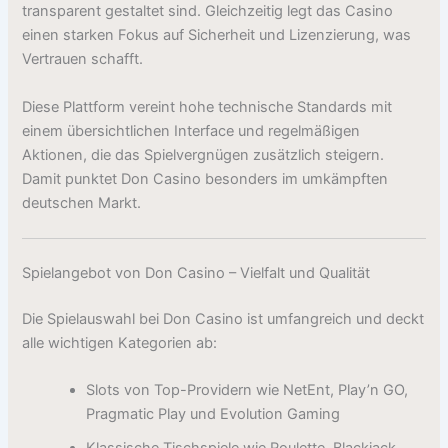
transparent gestaltet sind. Gleichzeitig legt das Casino
einen starken Fokus auf Sicherheit und Lizenzierung, was
Vertrauen schafft.
Diese Plattform vereint hohe technische Standards mit
einem übersichtlichen Interface und regelmäßigen
Aktionen, die das Spielvergnügen zusätzlich steigern.
Damit punktet Don Casino besonders im umkämpften
deutschen Markt.
Spielangebot von Don Casino – Vielfalt und Qualität
Die Spielauswahl bei Don Casino ist umfangreich und deckt
alle wichtigen Kategorien ab:
Slots von Top-Providern wie NetEnt, Play’n GO,
Pragmatic Play und Evolution Gaming