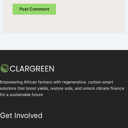
Empowering African farmers with regenerative, carbon-smart
solutions that boost yields, restore soils, and unlock climate finance
for a sustainable future
Get Involved