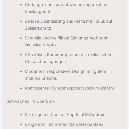
Umfangreiches und abwechslungsreiches
Spielangebot
Seriöse Lizenzierung aus Malta mit Fokus auf
Spielerschutz
Schnelle und vielfältige Zahlungsmethoden,
inklusive Krypto
Attraktives Bonusprogramm mit realistischen
Umsatzbedingungen
Modernes, responsives Design mit gutem
mobilen Erlebnis
Kompetenter Kundensupport rund um die Uhr
Schwächen im Überblick
Kein eigenes Casino-App für iOS/Android
Einige Boni mit hohen Mindesteinsätzen