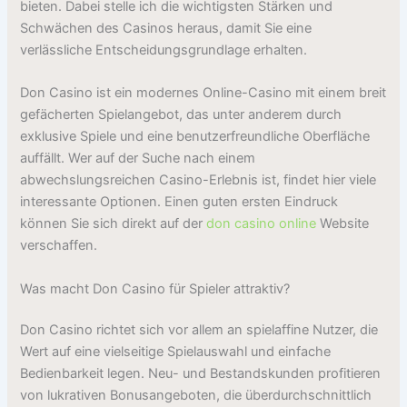
bieten. Dabei stelle ich die wichtigsten Stärken und
Schwächen des Casinos heraus, damit Sie eine
verlässliche Entscheidungsgrundlage erhalten.
Don Casino ist ein modernes Online-Casino mit einem breit
gefächerten Spielangebot, das unter anderem durch
exklusive Spiele und eine benutzerfreundliche Oberfläche
auffällt. Wer auf der Suche nach einem
abwechslungsreichen Casino-Erlebnis ist, findet hier viele
interessante Optionen. Einen guten ersten Eindruck
können Sie sich direkt auf der
don casino online
Website
verschaffen.
Was macht Don Casino für Spieler attraktiv?
Don Casino richtet sich vor allem an spielaffine Nutzer, die
Wert auf eine vielseitige Spielauswahl und einfache
Bedienbarkeit legen. Neu- und Bestandskunden profitieren
von lukrativen Bonusangeboten, die überdurchschnittlich