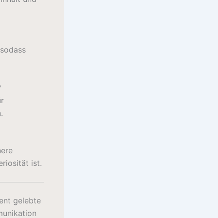
, sodass
?
r
.
here
iosität ist.
ent gelebte
munikation