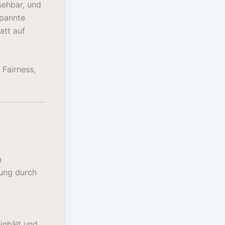
nsehbar, und
spannte
att auf
 Fairness,
n
rung durch
einhält und