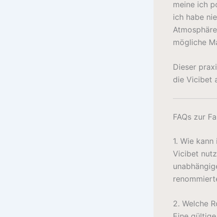
meine ich po
ich habe ni
Atmosphäre,
mögliche Ma
Dieser prax
die Vicibet 
FAQs zur Fa
1. Wie kann 
Vicibet nutz
unabhängige
renommierte
2. Welche Ro
Eine gültige