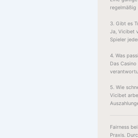
regelmäßig 
3. Gibt es 
Ja, Vicibet 
Spieler jede
4. Was pass
Das Casino 
verantwortu
5. Wie schn
Vicibet arbe
Auszahlungen
Fairness be
Praxis. Dur