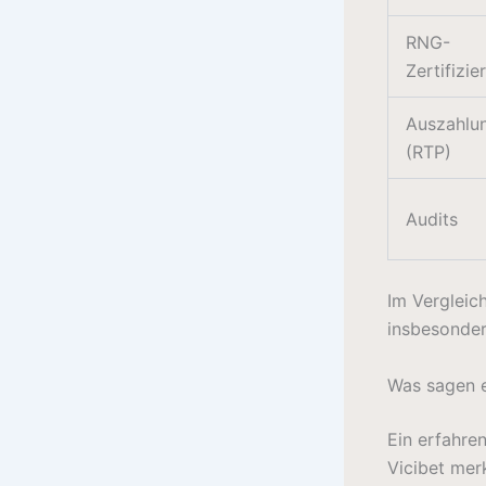
RNG-
Zertifizie
Auszahlu
(RTP)
Audits
Im Vergleich
insbesonder
Was sagen e
Ein erfahren
Vicibet merk