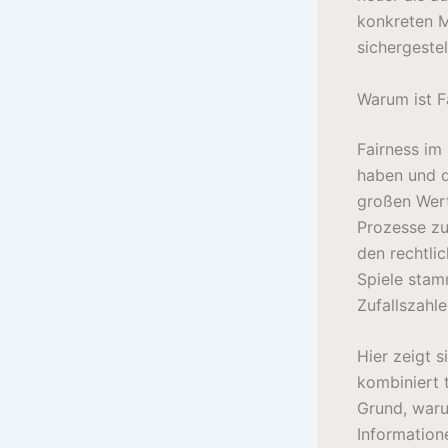
konkreten M
sichergestel
Warum ist F
Fairness im
haben und da
großen Wert
Prozesse zu 
den rechtli
Spiele stam
Zufallszahl
Hier zeigt s
kombiniert 
Grund, waru
Informatione