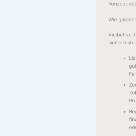
Konzept deta
Wie garanti
Vicibet verf
sicherzuste
Liz
gü
Fai
Zer
Zu
Pr
Re
fin
od