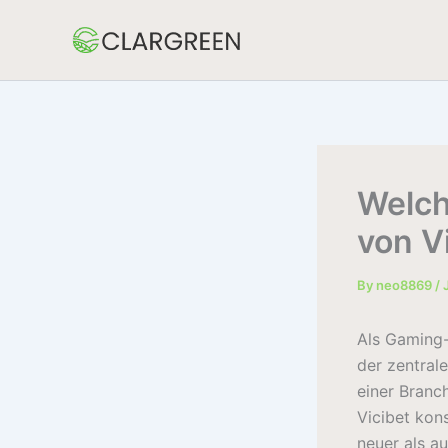
Skip
to
content
Welch
von V
By
neo8869
/
Als Gaming-
der zentral
einer Branc
Vicibet kon
neuer als au