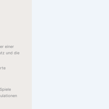
er einer
utz und die
erte
Spiele
pulationen