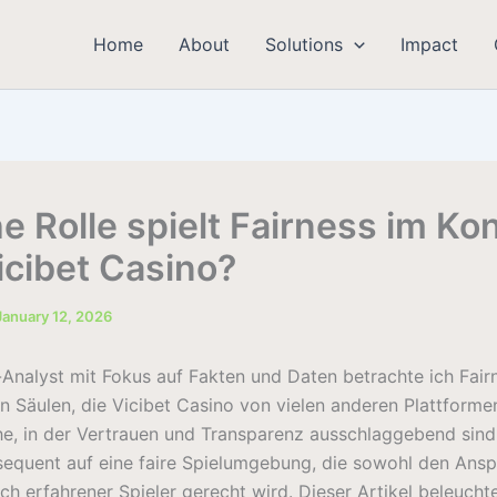
Home
About
Solutions
Impact
e Rolle spielt Fairness im Ko
icibet Casino?
January 12, 2026
Analyst mit Fokus auf Fakten und Daten betrachte ich Fairn
en Säulen, die Vicibet Casino von vielen anderen Plattforme
he, in der Vertrauen und Transparenz ausschlaggebend sind,
sequent auf eine faire Spielumgebung, die sowohl den Ans
ch erfahrener Spieler gerecht wird. Dieser Artikel beleuchte