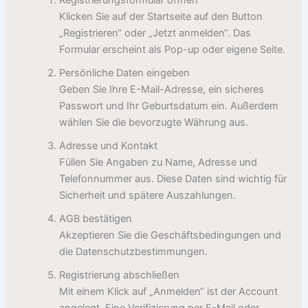
Klicken Sie auf der Startseite auf den Button
„Registrieren“ oder „Jetzt anmelden“. Das
Formular erscheint als Pop-up oder eigene Seite.
Persönliche Daten eingeben
Geben Sie Ihre E-Mail-Adresse, ein sicheres
Passwort und Ihr Geburtsdatum ein. Außerdem
wählen Sie die bevorzugte Währung aus.
Adresse und Kontakt
Füllen Sie Angaben zu Name, Adresse und
Telefonnummer aus. Diese Daten sind wichtig für
Sicherheit und spätere Auszahlungen.
AGB bestätigen
Akzeptieren Sie die Geschäftsbedingungen und
die Datenschutzbestimmungen.
Registrierung abschließen
Mit einem Klick auf „Anmelden“ ist der Account
angelegt. Eine Verifizierung per E-Mail oder