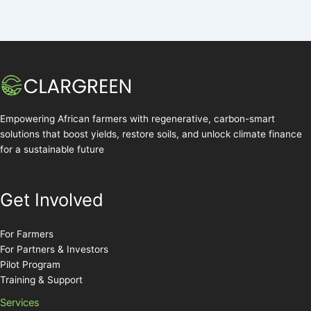
Empowering African farmers with regenerative, carbon-smart
solutions that boost yields, restore soils, and unlock climate finance
for a sustainable future
Get Involved
For Farmers
For Partners & Investors
Pilot Program
Training & Support
Services