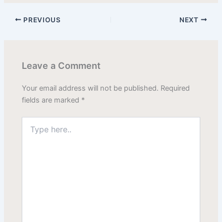
PREVIOUS
NEXT
Leave a Comment
Your email address will not be published.
Required
fields are marked
*
Type
here..