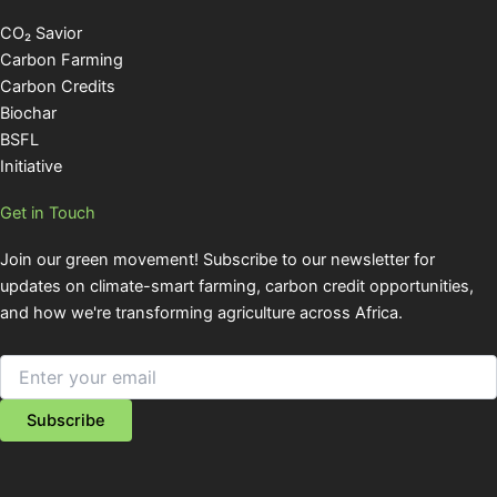
CO₂ Savior
Carbon Farming
Carbon Credits
Biochar
BSFL
Initiative
Get in Touch
Join our green movement! Subscribe to our newsletter for
updates on climate-smart farming, carbon credit opportunities,
and how we're transforming agriculture across Africa.
Subscribe