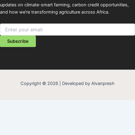
updates on climate-smart farming, carbon credit opportunities,
and how we're transforming agriculture across Africa.
Subscribe
Copyright © 2026 | Developed by Alvanpresh