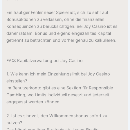
Ein häufiger Fehler neuer Spieler ist, sich zu sehr auf
Bonusaktionen zu verlassen, ohne die finanziellen
Konsequenzen zu berücksichtigen. Bei Joy Casino ist es
daher ratsam, Bonus und eigens eingezahltes Kapital
getrennt zu betrachten und vorher genau zu kalkulieren.
FAQ: Kapitalverwaltung bei Joy Casino
1. Wie kann ich mein Einzahlungslimit bei Joy Casino
einstellen?
Im Benutzerkonto gibt es eine Sektion für Responsible
Gambling, wo Limits individuell gesetzt und jederzeit
angepasst werden können.
2. Ist es sinnvoll, den Willkommensbonus sofort zu
nutzen?
Das hängt von Ihrer Strategie ab. Lesen Sie die