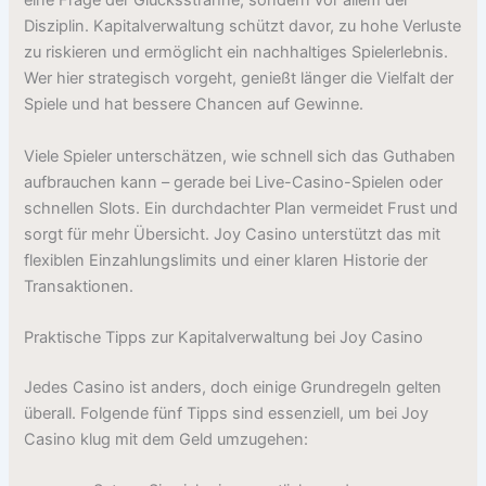
eine Frage der Glückssträhne, sondern vor allem der
Disziplin. Kapitalverwaltung schützt davor, zu hohe Verluste
zu riskieren und ermöglicht ein nachhaltiges Spielerlebnis.
Wer hier strategisch vorgeht, genießt länger die Vielfalt der
Spiele und hat bessere Chancen auf Gewinne.
Viele Spieler unterschätzen, wie schnell sich das Guthaben
aufbrauchen kann – gerade bei Live-Casino-Spielen oder
schnellen Slots. Ein durchdachter Plan vermeidet Frust und
sorgt für mehr Übersicht. Joy Casino unterstützt das mit
flexiblen Einzahlungslimits und einer klaren Historie der
Transaktionen.
Praktische Tipps zur Kapitalverwaltung bei Joy Casino
Jedes Casino ist anders, doch einige Grundregeln gelten
überall. Folgende fünf Tipps sind essenziell, um bei Joy
Casino klug mit dem Geld umzugehen: