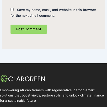
Save my name, email, and website in this browser
for the next time I comment.
Empowering African farmers with regenerative, carbon-smart
solutions that boost yields, restore soils, and unlock climate finance
for a sustainable future