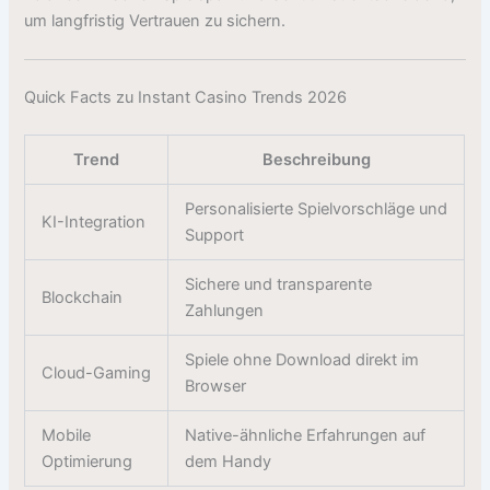
um langfristig Vertrauen zu sichern.
Quick Facts zu Instant Casino Trends 2026
Trend
Beschreibung
Personalisierte Spielvorschläge und
KI-Integration
Support
Sichere und transparente
Blockchain
Zahlungen
Spiele ohne Download direkt im
Cloud-Gaming
Browser
Mobile
Native-ähnliche Erfahrungen auf
Optimierung
dem Handy