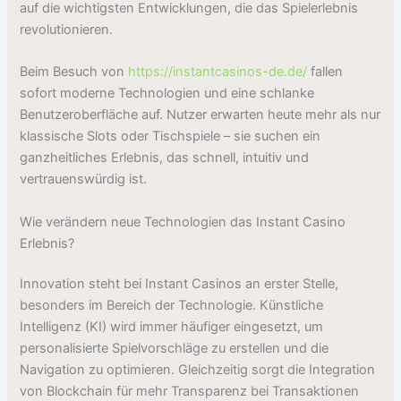
auf die wichtigsten Entwicklungen, die das Spielerlebnis
revolutionieren.
Beim Besuch von
https://instantcasinos-de.de/
fallen
sofort moderne Technologien und eine schlanke
Benutzeroberfläche auf. Nutzer erwarten heute mehr als nur
klassische Slots oder Tischspiele – sie suchen ein
ganzheitliches Erlebnis, das schnell, intuitiv und
vertrauenswürdig ist.
Wie verändern neue Technologien das Instant Casino
Erlebnis?
Innovation steht bei Instant Casinos an erster Stelle,
besonders im Bereich der Technologie. Künstliche
Intelligenz (KI) wird immer häufiger eingesetzt, um
personalisierte Spielvorschläge zu erstellen und die
Navigation zu optimieren. Gleichzeitig sorgt die Integration
von Blockchain für mehr Transparenz bei Transaktionen