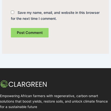
Save my name, email, and website in this browser
for the next time I comment.
Empowering African farmers with regenerative, carbon-smart
solutions that boost yields, restore soils, and unlock climate finance
for a sustainable future