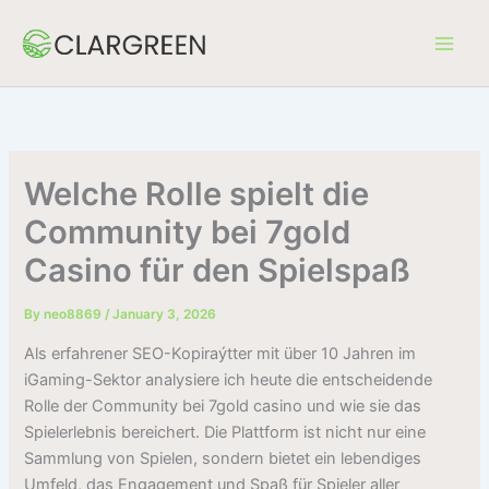
Skip
to
content
Welche Rolle spielt die
Community bei 7gold
Casino für den Spielspaß
By
neo8869
/
January 3, 2026
Als erfahrener SEO-Kopiraýtter mit über 10 Jahren im
iGaming-Sektor analysiere ich heute die entscheidende
Rolle der Community bei 7gold casino und wie sie das
Spielerlebnis bereichert. Die Plattform ist nicht nur eine
Sammlung von Spielen, sondern bietet ein lebendiges
Umfeld, das Engagement und Spaß für Spieler aller