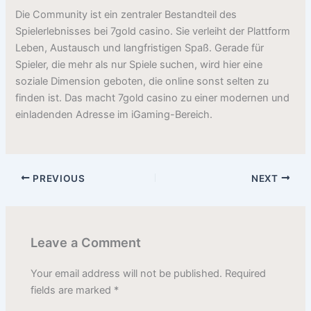
Die Community ist ein zentraler Bestandteil des
Spielerlebnisses bei 7gold casino. Sie verleiht der Plattform
Leben, Austausch und langfristigen Spaß. Gerade für
Spieler, die mehr als nur Spiele suchen, wird hier eine
soziale Dimension geboten, die online sonst selten zu
finden ist. Das macht 7gold casino zu einer modernen und
einladenden Adresse im iGaming-Bereich.
PREVIOUS
NEXT
Leave a Comment
Your email address will not be published.
Required
fields are marked
*