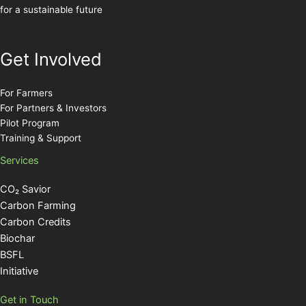
for a sustainable future
Get Involved
For Farmers
For Partners & Investors
Pilot Program
Training & Support
Services
CO₂ Savior
Carbon Farming
Carbon Credits
Biochar
BSFL
Initiative
Get in Touch