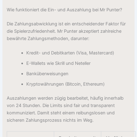
Wie funktioniert die Ein- und Auszahlung bei Mr Punter?
Die Zahlungsabwicklung ist ein entscheidender Faktor für
die Spielerzufriedenheit. Mr Punter akzeptiert zahlreiche
bewährte Zahlungsmethoden, darunter:
Kredit- und Debitkarten (Visa, Mastercard)
E-Wallets wie Skrill und Neteller
Banküberweisungen
Kryptowährungen (Bitcoin, Ethereum)
Auszahlungen werden zügig bearbeitet, häufig innerhalb
von 24 Stunden. Die Limits sind fair und transparent
kommuniziert. Damit steht einem reibungslosen und
sicheren Zahlungsprozess nichts im Weg.