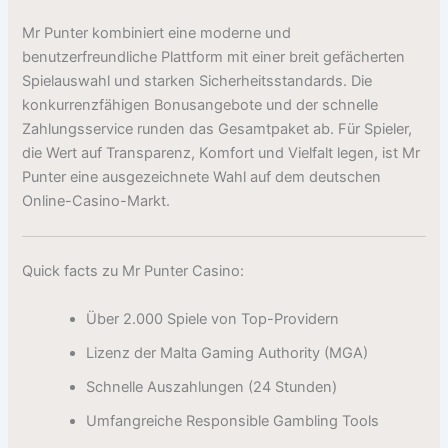
Mr Punter kombiniert eine moderne und
benutzerfreundliche Plattform mit einer breit gefächerten
Spielauswahl und starken Sicherheitsstandards. Die
konkurrenzfähigen Bonusangebote und der schnelle
Zahlungsservice runden das Gesamtpaket ab. Für Spieler,
die Wert auf Transparenz, Komfort und Vielfalt legen, ist Mr
Punter eine ausgezeichnete Wahl auf dem deutschen
Online-Casino-Markt.
Quick facts zu Mr Punter Casino:
Über 2.000 Spiele von Top-Providern
Lizenz der Malta Gaming Authority (MGA)
Schnelle Auszahlungen (24 Stunden)
Umfangreiche Responsible Gambling Tools