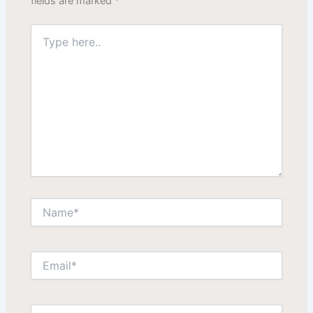
fields are marked
*
Type
here..
Name*
Email*
Website