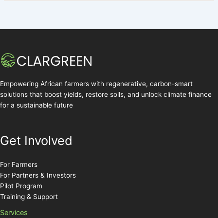
Empowering African farmers with regenerative, carbon-smart
solutions that boost yields, restore soils, and unlock climate finance
for a sustainable future
Get Involved
For Farmers
For Partners & Investors
Pilot Program
Training & Support
Services