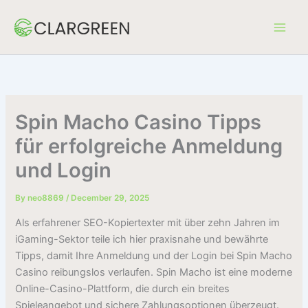
Skip
to
content
Spin Macho Casino Tipps
für erfolgreiche Anmeldung
und Login
By
neo8869
/
December 29, 2025
Als erfahrener SEO-Kopiertexter mit über zehn Jahren im
iGaming-Sektor teile ich hier praxisnahe und bewährte
Tipps, damit Ihre Anmeldung und der Login bei Spin Macho
Casino reibungslos verlaufen. Spin Macho ist eine moderne
Online-Casino-Plattform, die durch ein breites
Spieleangebot und sichere Zahlungsoptionen überzeugt.