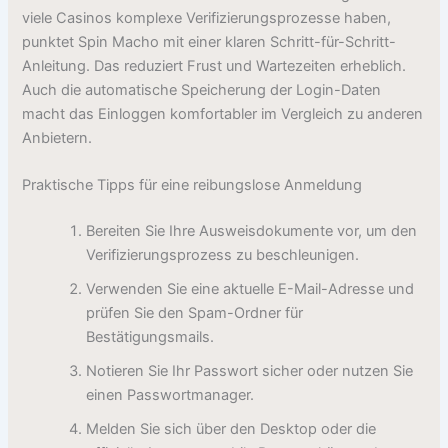
viele Casinos komplexe Verifizierungsprozesse haben,
punktet Spin Macho mit einer klaren Schritt-für-Schritt-
Anleitung. Das reduziert Frust und Wartezeiten erheblich.
Auch die automatische Speicherung der Login-Daten
macht das Einloggen komfortabler im Vergleich zu anderen
Anbietern.
Praktische Tipps für eine reibungslose Anmeldung
Bereiten Sie Ihre Ausweisdokumente vor, um den
Verifizierungsprozess zu beschleunigen.
Verwenden Sie eine aktuelle E-Mail-Adresse und
prüfen Sie den Spam-Ordner für
Bestätigungsmails.
Notieren Sie Ihr Passwort sicher oder nutzen Sie
einen Passwortmanager.
Melden Sie sich über den Desktop oder die