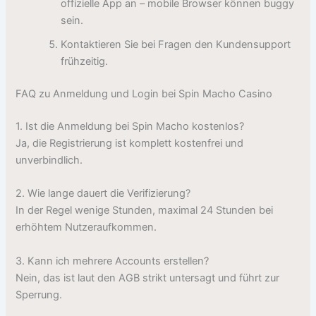
offizielle App an – mobile Browser können buggy
sein.
Kontaktieren Sie bei Fragen den Kundensupport
frühzeitig.
FAQ zu Anmeldung und Login bei Spin Macho Casino
1. Ist die Anmeldung bei Spin Macho kostenlos?
Ja, die Registrierung ist komplett kostenfrei und
unverbindlich.
2. Wie lange dauert die Verifizierung?
In der Regel wenige Stunden, maximal 24 Stunden bei
erhöhtem Nutzeraufkommen.
3. Kann ich mehrere Accounts erstellen?
Nein, das ist laut den AGB strikt untersagt und führt zur
Sperrung.