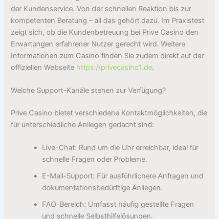
der Kundenservice. Von der schnellen Reaktion bis zur
kompetenten Beratung – all das gehört dazu. Im Praxistest
zeigt sich, ob die Kundenbetreuung bei Prive Casino den
Erwartungen erfahrener Nutzer gerecht wird. Weitere
Informationen zum Casino finden Sie zudem direkt auf der
offiziellen Webseite
https://privecasino1.de
.
Welche Support-Kanäle stehen zur Verfügung?
Prive Casino bietet verschiedene Kontaktmöglichkeiten, die
für unterschiedliche Anliegen gedacht sind:
Live-Chat: Rund um die Uhr erreichbar, ideal für
schnelle Fragen oder Probleme.
E-Mail-Support: Für ausführlichere Anfragen und
dokumentationsbedürftige Anliegen.
FAQ-Bereich: Umfasst häufig gestellte Fragen
und schnelle Selbsthilfelösungen.