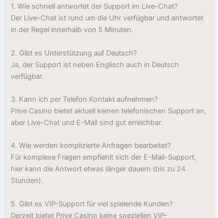
1. Wie schnell antwortet der Support im Live-Chat?
Der Live-Chat ist rund um die Uhr verfügbar und antwortet
in der Regel innerhalb von 5 Minuten.
2. Gibt es Unterstützung auf Deutsch?
Ja, der Support ist neben Englisch auch in Deutsch
verfügbar.
3. Kann ich per Telefon Kontakt aufnehmen?
Prive Casino bietet aktuell keinen telefonischen Support an,
aber Live-Chat und E-Mail sind gut erreichbar.
4. Wie werden komplizierte Anfragen bearbeitet?
Für komplexe Fragen empfiehlt sich der E-Mail-Support,
hier kann die Antwort etwas länger dauern (bis zu 24
Stunden).
5. Gibt es VIP-Support für viel spielende Kunden?
Derzeit bietet Prive Casino keine speziellen VIP-