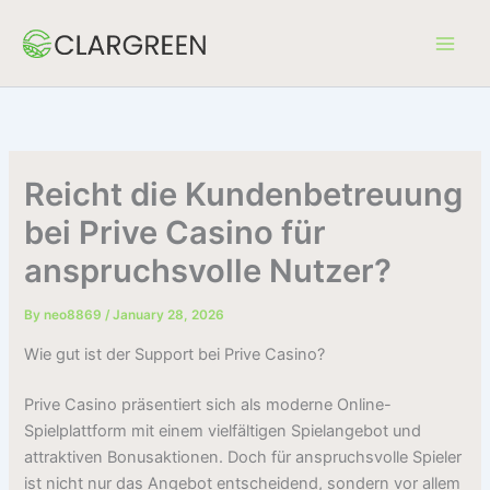
Skip
to
content
Reicht die Kundenbetreuung
bei Prive Casino für
anspruchsvolle Nutzer?
By
neo8869
/
January 28, 2026
Wie gut ist der Support bei Prive Casino?
Prive Casino präsentiert sich als moderne Online-
Spielplattform mit einem vielfältigen Spielangebot und
attraktiven Bonusaktionen. Doch für anspruchsvolle Spieler
ist nicht nur das Angebot entscheidend, sondern vor allem