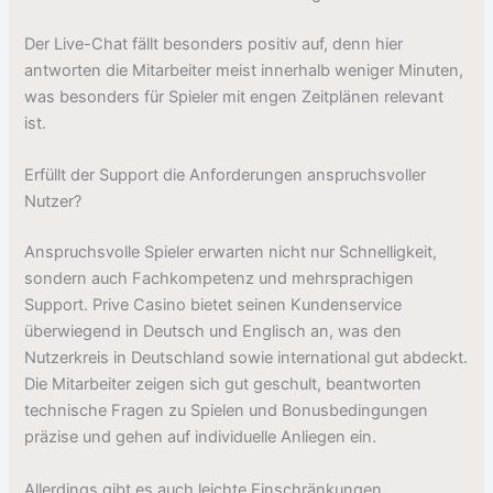
Der Live-Chat fällt besonders positiv auf, denn hier
antworten die Mitarbeiter meist innerhalb weniger Minuten,
was besonders für Spieler mit engen Zeitplänen relevant
ist.
Erfüllt der Support die Anforderungen anspruchsvoller
Nutzer?
Anspruchsvolle Spieler erwarten nicht nur Schnelligkeit,
sondern auch Fachkompetenz und mehrsprachigen
Support. Prive Casino bietet seinen Kundenservice
überwiegend in Deutsch und Englisch an, was den
Nutzerkreis in Deutschland sowie international gut abdeckt.
Die Mitarbeiter zeigen sich gut geschult, beantworten
technische Fragen zu Spielen und Bonusbedingungen
präzise und gehen auf individuelle Anliegen ein.
Allerdings gibt es auch leichte Einschränkungen.