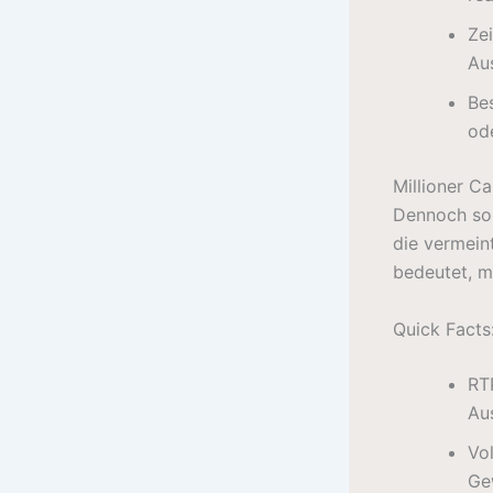
Zei
Au
Be
od
Millioner C
Dennoch soll
die vermein
bedeutet, m
Quick Facts
RT
Au
Vo
Ge