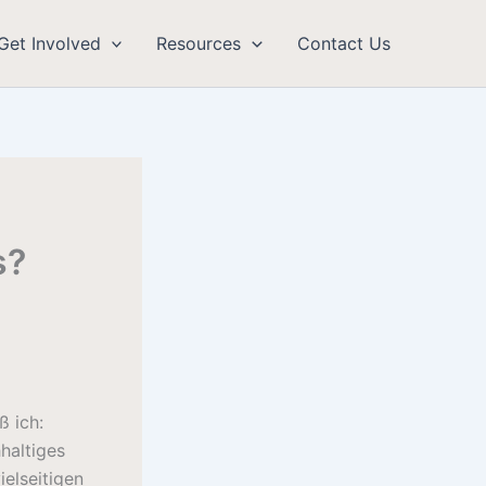
Get Involved
Resources
Contact Us
s?
ß ich:
haltiges
ielseitigen