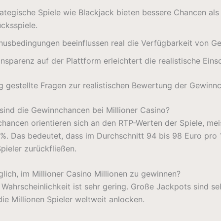
rategische Spiele wie Blackjack bieten bessere Chancen als 
cksspiele.
nusbedingungen beeinflussen real die Verfügbarkeit von G
nsparenz auf der Plattform erleichtert die realistische Ein
g gestellte Fragen zur realistischen Bewertung der Gewinn
 sind die Gewinnchancen bei Millioner Casino?
hancen orientieren sich an den RTP-Werten der Spiele, mei
. Das bedeutet, dass im Durchschnitt 94 bis 98 Euro pro 
pieler zurückfließen.
glich, im Millioner Casino Millionen zu gewinnen?
 Wahrscheinlichkeit ist sehr gering. Große Jackpots sind se
die Millionen Spieler weltweit anlocken.