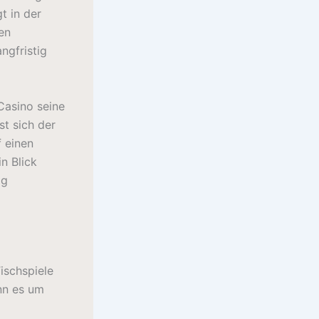
t in der
en
ngfristig
 Casino seine
st sich der
 einen
in Blick
ig
Tischspiele
enn es um