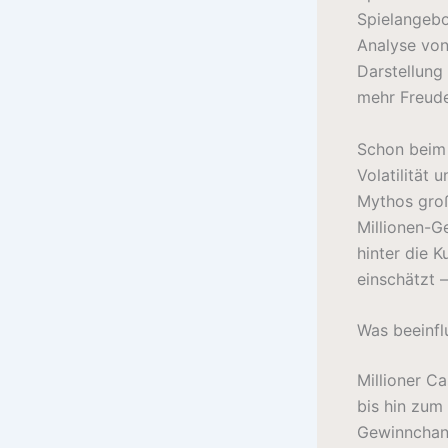
Spielangebot
Analyse von
Darstellung 
mehr Freude
Schon beim
Volatilität 
Mythos groß
Millionen-Ge
hinter die K
einschätzt –
Was beeinfl
Millioner Ca
bis hin zum
Gewinnchanc