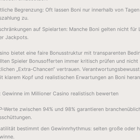
tliche Begrenzung: Oft lassen Boni nur innerhalb von Tagen
szahlung zu.
schränkungen auf Spielarten: Manche Boni gelten nicht für 
er Jackpots.
asino bietet eine faire Bonusstruktur mit transparenten Bed
ten Spieler Bonusofferten immer kritisch prüfen und nicht a
tlichen „Extra-Chancen“ vertrauen. Verantwortungsbewusst
it klarem Kopf und realistischen Erwartungen an Boni hera
: Gewinne im Millioner Casino realistisch bewerten
P-Werte zwischen 94% und 98% garantieren branchenüblic
sschüttungen.
latilität bestimmt den Gewinnrhythmus: selten große oder h
winne.