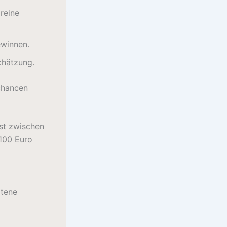
reine
ewinnen.
schätzung.
chancen
st zwischen
100 Euro
ltene