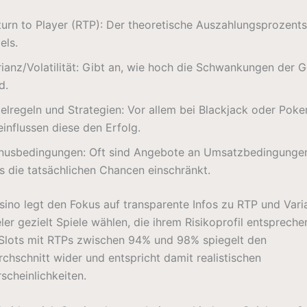
turn to Player (RTP): Der theoretische Auszahlungsprozents
els.
rianz/Volatilität: Gibt an, wie hoch die Schwankungen der 
d.
elregeln und Strategien: Vor allem bei Blackjack oder Poke
influssen diese den Erfolg.
nusbedingungen: Oft sind Angebote an Umsatzbedingungen
s die tatsächlichen Chancen einschränkt.
asino legt den Fokus auf transparente Infos zu RTP und Vari
er gezielt Spiele wählen, die ihrem Risikoprofil entspreche
r Slots mit RTPs zwischen 94% und 98% spiegelt den
chschnitt wider und entspricht damit realistischen
cheinlichkeiten.