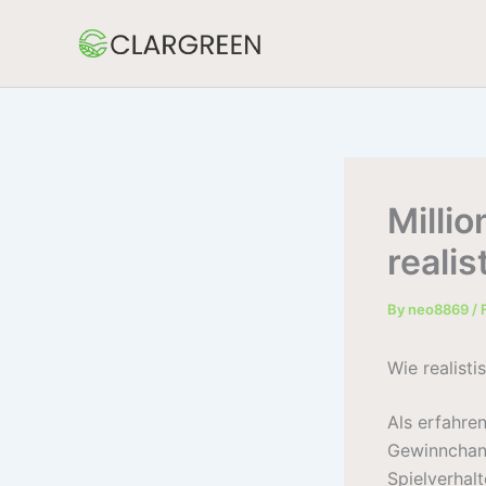
Skip
to
content
Milli
reali
By
neo8869
/
Wie realist
Als erfahre
Gewinnchanc
Spielverhal