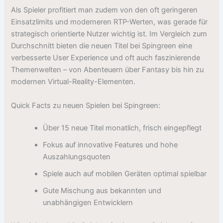
Als Spieler profitiert man zudem von den oft geringeren
Einsatzlimits und moderneren RTP-Werten, was gerade für
strategisch orientierte Nutzer wichtig ist. Im Vergleich zum
Durchschnitt bieten die neuen Titel bei Spingreen eine
verbesserte User Experience und oft auch faszinierende
Themenwelten – von Abenteuern über Fantasy bis hin zu
modernen Virtual-Reality-Elementen.
Quick Facts zu neuen Spielen bei Spingreen:
Über 15 neue Titel monatlich, frisch eingepflegt
Fokus auf innovative Features und hohe
Auszahlungsquoten
Spiele auch auf mobilen Geräten optimal spielbar
Gute Mischung aus bekannten und
unabhängigen Entwicklern