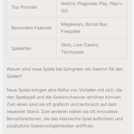
NetEnt, Pragmatic Play, Play’n
Top Provider
GO
Megaways, Bonus Buy,
Besondere Features
Freispiele
Slots, Live-Casino,
Spielarten
Tischspiele
Warum sind neue Spiele bei Spingreen ein Gewinn für den
Spieler?
Neue Spiele bringen eine Reihe von Vorteilen mit sich, die
den Spielspaß und die Gewinnchancen erhöhen können.
Zum einen sind sie oft grafisch und technisch auf dem
neuesten Stand. Zum anderen bieten sie oft innovative
Bonusfunktionen, die das klassische Spiel auflockern und
zusätzliche Gewinnmöglichkeiten eröffnen.