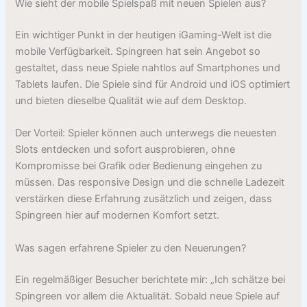
Wie sieht der mobile Spielspaß mit neuen Spielen aus?
Ein wichtiger Punkt in der heutigen iGaming-Welt ist die
mobile Verfügbarkeit. Spingreen hat sein Angebot so
gestaltet, dass neue Spiele nahtlos auf Smartphones und
Tablets laufen. Die Spiele sind für Android und iOS optimiert
und bieten dieselbe Qualität wie auf dem Desktop.
Der Vorteil: Spieler können auch unterwegs die neuesten
Slots entdecken und sofort ausprobieren, ohne
Kompromisse bei Grafik oder Bedienung eingehen zu
müssen. Das responsive Design und die schnelle Ladezeit
verstärken diese Erfahrung zusätzlich und zeigen, dass
Spingreen hier auf modernen Komfort setzt.
Was sagen erfahrene Spieler zu den Neuerungen?
Ein regelmäßiger Besucher berichtete mir: „Ich schätze bei
Spingreen vor allem die Aktualität. Sobald neue Spiele auf