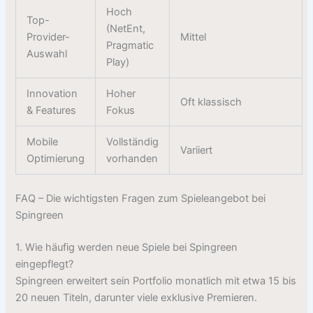
Hoch
Top-
(NetEnt,
Provider-
Mittel
Pragmatic
Auswahl
Play)
Innovation
Hoher
Oft klassisch
& Features
Fokus
Mobile
Vollständig
Variiert
Optimierung
vorhanden
FAQ – Die wichtigsten Fragen zum Spieleangebot bei
Spingreen
1. Wie häufig werden neue Spiele bei Spingreen
eingepflegt?
Spingreen erweitert sein Portfolio monatlich mit etwa 15 bis
20 neuen Titeln, darunter viele exklusive Premieren.