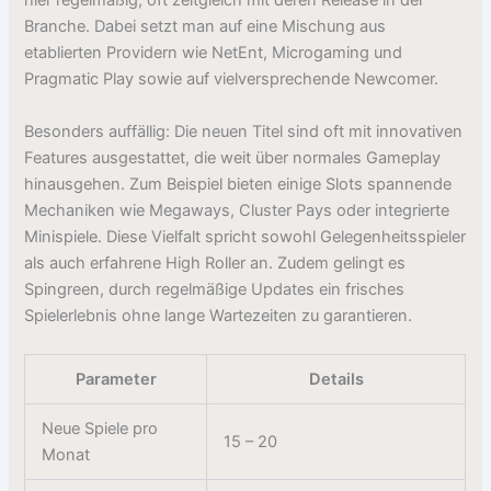
hier regelmäßig, oft zeitgleich mit deren Release in der
Branche. Dabei setzt man auf eine Mischung aus
etablierten Providern wie NetEnt, Microgaming und
Pragmatic Play sowie auf vielversprechende Newcomer.
Besonders auffällig: Die neuen Titel sind oft mit innovativen
Features ausgestattet, die weit über normales Gameplay
hinausgehen. Zum Beispiel bieten einige Slots spannende
Mechaniken wie Megaways, Cluster Pays oder integrierte
Minispiele. Diese Vielfalt spricht sowohl Gelegenheitsspieler
als auch erfahrene High Roller an. Zudem gelingt es
Spingreen, durch regelmäßige Updates ein frisches
Spielerlebnis ohne lange Wartezeiten zu garantieren.
Parameter
Details
Neue Spiele pro
15 – 20
Monat