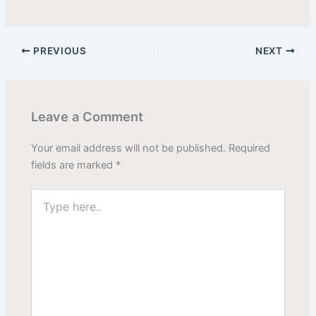
PREVIOUS
NEXT
Leave a Comment
Your email address will not be published.
Required
fields are marked
*
Type
here..