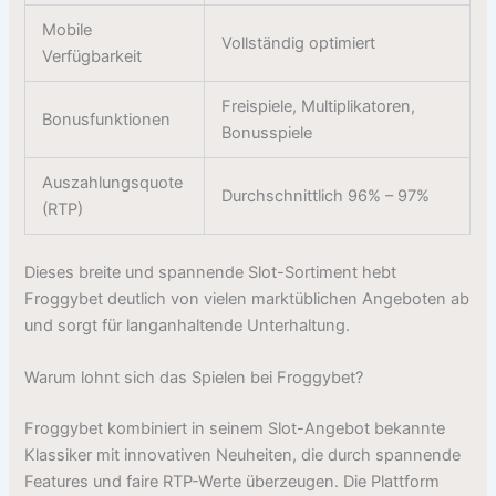
Mobile
Vollständig optimiert
Verfügbarkeit
Freispiele, Multiplikatoren,
Bonusfunktionen
Bonusspiele
Auszahlungsquote
Durchschnittlich 96% – 97%
(RTP)
Dieses breite und spannende Slot-Sortiment hebt
Froggybet deutlich von vielen marktüblichen Angeboten ab
und sorgt für langanhaltende Unterhaltung.
Warum lohnt sich das Spielen bei Froggybet?
Froggybet kombiniert in seinem Slot-Angebot bekannte
Klassiker mit innovativen Neuheiten, die durch spannende
Features und faire RTP-Werte überzeugen. Die Plattform