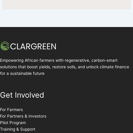
Empowering African farmers with regenerative, carbon-smart
solutions that boost yields, restore soils, and unlock climate finance
for a sustainable future
Get Involved
For Farmers
For Partners & Investors
Pilot Program
Training & Support