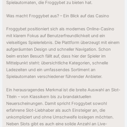
Spielautomaten, die Froggybet zu bieten hat.
Was macht Froggybet aus? – Ein Blick auf das Casino
Froggybet positioniert sich als modernes Online-Casino
mit klarem Fokus auf Benutzerfreundlichkeit und ein
vielseitiges Spielerlebnis. Die Plattform überzeugt mit einem
aufgeräumten Design und schneller Navigation. Schon
beim ersten Besuch fällt auf, dass hier der Spieler im
Mittelpunkt steht: übersichtliche Kategorien, schnelle
Ladezeiten und ein umfassendes Sortiment an
Spielautomaten verschiedener führender Anbieter.
Ein herausragendes Merkmal ist die breite Auswahl an Slot-
Titeln – von Klassikern bis zu brandaktuellen
Neuerscheinungen. Damit spricht Froggybet sowohl
erfahrene Slot-Liebhaber als auch Einsteiger an, die
unkompliziert und ohne Umschweife loslegen möchten.
Neben Slots gibt es auch eine solide Anzahl an Live-