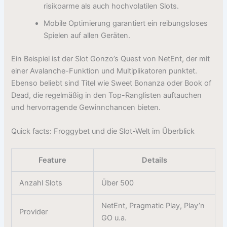
risikoarme als auch hochvolatilen Slots.
Mobile Optimierung garantiert ein reibungsloses
Spielen auf allen Geräten.
Ein Beispiel ist der Slot Gonzo’s Quest von NetEnt, der mit
einer Avalanche-Funktion und Multiplikatoren punktet.
Ebenso beliebt sind Titel wie Sweet Bonanza oder Book of
Dead, die regelmäßig in den Top-Ranglisten auftauchen
und hervorragende Gewinnchancen bieten.
Quick facts: Froggybet und die Slot-Welt im Überblick
Feature
Details
Anzahl Slots
Über 500
NetEnt, Pragmatic Play, Play’n
Provider
GO u.a.