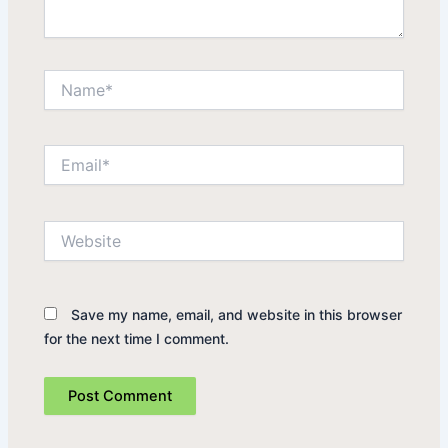
Name*
Email*
Website
Save my name, email, and website in this browser
for the next time I comment.