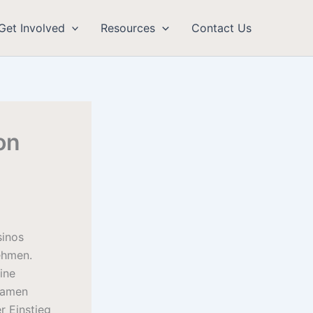
Get Involved
Resources
Contact Us
on
sinos
ehmen.
ine
 Namen
r Einstieg