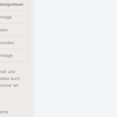
lungsdauer
rktage
nden
Stunden
rktage
heit und
 dass auch
Nutzer an.
eine