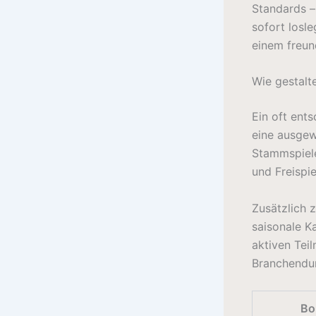
Standards –
sofort losl
einem freun
Wie gestalte
Ein oft ents
eine ausge
Stammspiele
und Freispi
Zusätzlich 
saisonale K
aktiven Tei
Branchendur
Bo