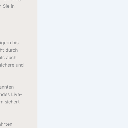
 Sie in
igern bis
cht durch
als auch
sichere und
kannten
ndes Live-
n sichert
ährten