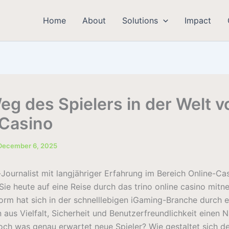
Home
About
Solutions
Impact
eg des Spielers in der Welt v
 Casino
December 6, 2025
Journalist mit langjähriger Erfahrung im Bereich Online-Ca
Sie heute auf eine Reise durch das trino online casino mitn
form hat sich in der schnelllebigen iGaming-Branche durch e
 aus Vielfalt, Sicherheit und Benutzerfreundlichkeit einen
ch was genau erwartet neue Spieler? Wie gestaltet sich de