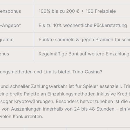
ensbonus
100% bis zu 200 € + 100 Freispiele
-Angebot
Bis zu 10% wöchentliche Rückerstattung
ogramm
Punkte sammeln & gegen Prämien tausch
onus
Regelmäßige Boni auf weitere Einzahlung
ungsmethoden und Limits bietet Trino Casino?
 und schneller Zahlungsverkehr ist für Spieler essenziell. Tr
 eine breite Palette an Einzahlungsmethoden inklusive Kredi
 sogar Kryptowährungen. Besonders hervorzuheben ist die 
 von Auszahlungen innerhalb von 24 bis 48 Stunden – ein V
ielen Konkurrenten.