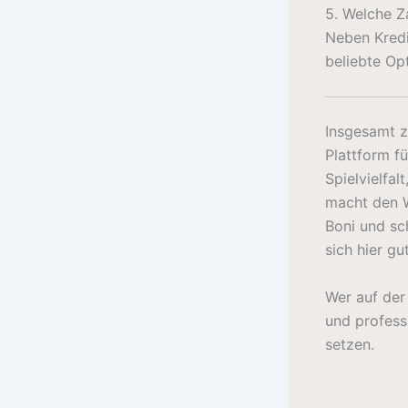
5. Welche Z
Neben Kredi
beliebte Op
Insgesamt z
Plattform f
Spielvielfa
macht den W
Boni und sc
sich hier gu
Wer auf de
und professi
setzen.