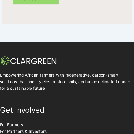
Empowering African farmers with regenerative, carbon-smart
solutions that boost yields, restore soils, and unlock climate finance
for a sustainable future
Get Involved
For Farmers
For Partners & Investors