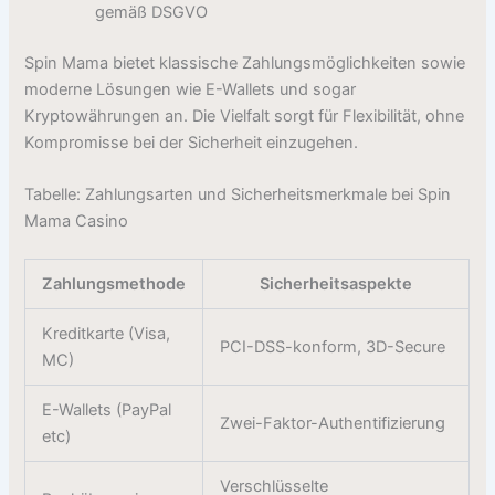
gemäß DSGVO
Spin Mama bietet klassische Zahlungsmöglichkeiten sowie
moderne Lösungen wie E-Wallets und sogar
Kryptowährungen an. Die Vielfalt sorgt für Flexibilität, ohne
Kompromisse bei der Sicherheit einzugehen.
Tabelle: Zahlungsarten und Sicherheitsmerkmale bei Spin
Mama Casino
Zahlungsmethode
Sicherheitsaspekte
Kreditkarte (Visa,
PCI-DSS-konform, 3D-Secure
MC)
E-Wallets (PayPal
Zwei-Faktor-Authentifizierung
etc)
Verschlüsselte