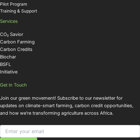
Pilot Program
Training & Support
Services
CO₂ Savior
Carbon Farming
Carbon Credits
Biochar
BSFL
Initiative
Get in Touch
Join our green movement! Subscribe to our newsletter for
updates on climate-smart farming, carbon credit opportunities,
and how we're transforming agriculture across Africa.