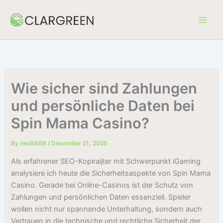
Skip
to
content
Wie sicher sind Zahlungen
und persönliche Daten bei
Spin Mama Casino?
By
neo8869
/
December 21, 2025
Als erfahrener SEO-Kopiraijter mit Schwerpunkt iGaming
analysiere ich heute die Sicherheitsaspekte von Spin Mama
Casino. Gerade bei Online-Casinos ist der Schutz von
Zahlungen und persönlichen Daten essenziell. Spieler
wollen nicht nur spannende Unterhaltung, sondern auch
Vertrauen in die technische und rechtliche Sicherheit der