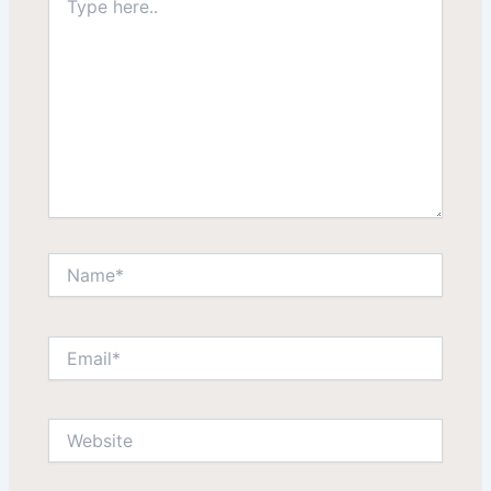
here..
Name*
Email*
Website