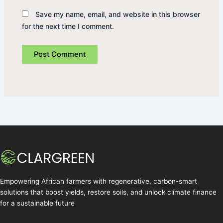
Save my name, email, and website in this browser
for the next time I comment.
Empowering African farmers with regenerative, carbon-smart
solutions that boost yields, restore soils, and unlock climate finance
for a sustainable future