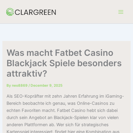
Skip
to
content
Was macht Fatbet Casino
Blackjack Spiele besonders
attraktiv?
By
neo8869
/
December 9, 2025
Als SEO-Kopräfter mit zehn Jahren Erfahrung im iGaming-
Bereich beobachte ich genau, was Online-Casinos zu
echten Favoriten macht. Fatbet Casino hebt sich dabei
durch sein Angebot an Blackjack-Spielen klar von vielen
anderen Plattformen ab. Wer sich für strategisches
Kartenspiel interessiert, findet hier eine Kombination aus