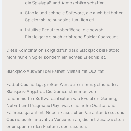
die Spielspaß und Atmosphäre schaffen.
Stabile und schnelle Software, die auch bei hoher
Spielerzahl reibungslos funktioniert.
Intuitive Benutzeroberfläche, die sowohl
Einsteiger als auch erfahrene Spieler überzeugt.
Diese Kombination sorgt dafür, dass Blackjack bei Fatbet
nicht nur ein Spiel, sondern ein echtes Erlebnis ist.
Blackjack-Auswahl bei Fatbet: Vielfalt mit Qualität
Fatbet Casino legt großen Wert auf ein breit gefächertes
Blackjack-Angebot. Die Games stammen von
renommierten Softwareanbietern wie Evolution Gaming,
NetEnt und Pragmatic Play, was eine hohe Qualität und
Fairness garantiert. Neben klassischen Varianten bietet das
Casino auch innovative Versionen an, die mit Zusatzwetten
oder spannenden Features überraschen.